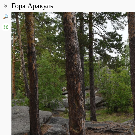
Гора Аракуль
Coordinates:
55° 59′ 06.62″ N, 60° 29′ 32.64″ E (view at maps of
Google
,
OpenStr
Point description:
Гора Аракуль (Аракульский Шихан) и одноименное озеро наход
границы Южного Урала.
Массив разделяется на три части: Большой Шихан, Средний Ш
All photos
(36)
Photos of plants & lichens
(78)