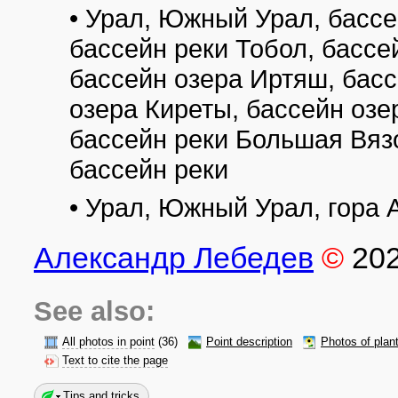
• Урал, Южный Урал, бассе
бассейн реки Тобол, бассей
бассейн озера Иртяш, бас
озера Киреты, бассейн озе
бассейн реки Большая Вязо
бассейн реки
• Урал, Южный Урал, гора 
Александр Лебедев
©
20
See also:
All photos in point
(36)
Point description
Photos of plan
Text to cite the page
Tips and tricks