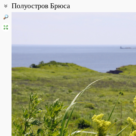
Полуостров Брюса
Coordinates:
42° 52′ 24″ N, 131° 27′ 07″ E (view at maps of
Google
,
OpenStreetM
Point description:
Полуостров Брюса расположен у входа в Амурский залив в юго-
оканчивается мысом Брюса у входа в Славянский залив. Полуо
раннемиоценового возраста. Юго-восточный берег полуострова с
неотектонической природе. Мыс Брюса сложен из ряда базальто
практически лишен растительности. На мысе расположен маяк 
Полуостров впервые описан английскими военными с кораблей «
в 1862 году повторно описан экспедицией В. М. Бабкина. В чест
однако это имя нанесено и на русскую карту 1865 года, и на а
увековечивании памяти английского адмирала Брюса (в 1855 ко
сподвижника Петра I Я. В. Брюса. В начале XX века полуостров,
All photos
(24)
Photos of plants & lichens
(52)