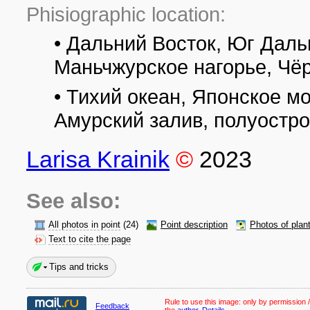
Phisiographic location:
• Дальний Восток, Юг Даль
Маньчжурское нагорье, Чё
• Тихий океан, Японское мо
Амурский залив, полуостр
Larisa Krainik
©
2023
See also:
All photos in point
(24)
Point description
Photos of plan
Text to cite the page
Tips and tricks
Rule to use this image:
only by permission /
Feedback