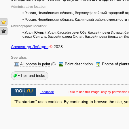
Administrative location:
• Россия, Челябинская область, Верхнеуфалейский городской ок
• Россия, Челябинская область, Каслинский район, окрестности
Phisiographic location:
• Урал, Южный Урал, бассейн реки Обь, бассейн реки Иртыш, ба
озера Сунгуль, бассейн озера Силач, бассейн реки Большая Вяз
Александр Лебедев
©
2023
See also:
All photos in point
(6)
Point description
Photos of plant
Tips and tricks
Feedback
Rule to use this image:
only by permission /
"Plantarium" uses cookies. By continuing to browse the site, yo