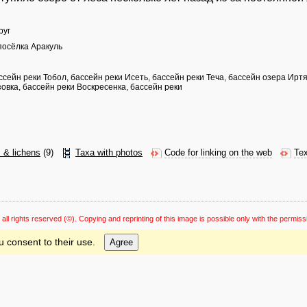
руг
 посёлка Аракуль
ссейн реки Тобол, бассейн реки Исеть, бассейн реки Теча, бассейн озера Ир
овка, бассейн реки Воскресенка, бассейн реки
s & lichens
(9)
Taxa with photos
Code for linking on the web
Tex
 all rights reserved
(©). Copying and reprinting of this image is possible only with the permiss
u consent to their use.
Agree