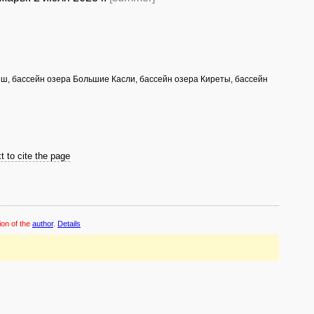
тяш, бассейн озера Большие Касли, бассейн озера Киреты, бассейн
t to cite the page
ion of the
author
.
Details