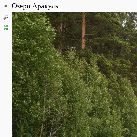
Озеро Аракуль
Coordinates:
55° 59′ 42.59″ N, 60° 30′ 07.96″ E (view at maps of
Google
,
OpenStr
All photos
(6)
Photos of plants & lichens
(9)