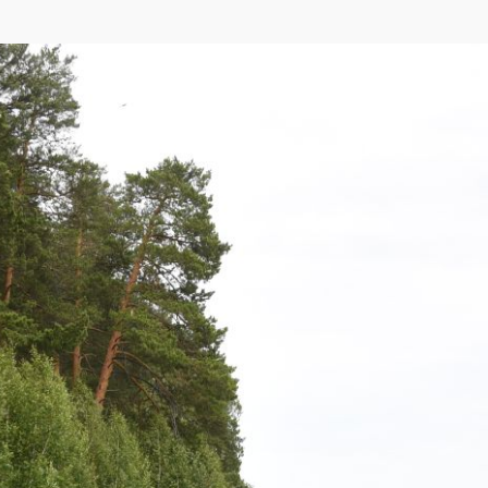
eetMap
,
Yandex
)