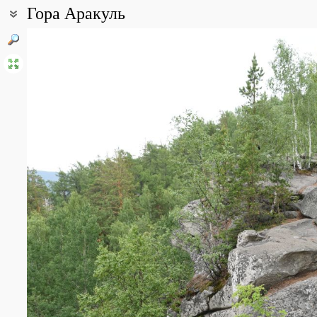
Гора Аракуль
Coordinates:
55° 59′ 06.62″ N, 60° 29′ 32.64″ E (view at maps of
Google
,
OpenStr
Point description:
Гора Аракуль (Аракульский Шихан) и одноименное озеро наход
границы Южного Урала.
Массив разделяется на три части: Большой Шихан, Средний Ш
All photos
(36)
Photos of plants & lichens
(78)