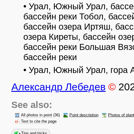
• Урал, Южный Урал, бассе
бассейн реки Тобол, бассей
бассейн озера Иртяш, бас
озера Киреты, бассейн озе
бассейн реки Большая Вязо
бассейн реки
• Урал, Южный Урал, гора 
Александр Лебедев
©
20
See also:
All photos in point
(36)
Point description
Photos of plan
Text to cite the page
Tips and tricks