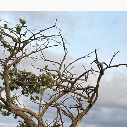
p
,
Yandex
)