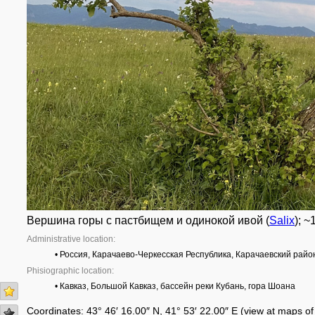
Вершина горы с пастбищем и одинокой ивой (
Salix
); ~
Administrative location:
• Россия, Карачаево-Черкесская Республика, Карачаевский райо
Phisiographic location:
• Кавказ, Большой Кавказ, бассейн реки Кубань, гора Шоана
Coordinates: 43° 46′ 16.00″ N, 41° 53′ 22.00″ E (view at maps o