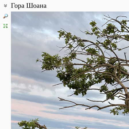
Гора Шоана
Coordinates:
43° 46′ 16″ N, 41° 53′ 22″ E (view at maps of
Google
,
OpenStreetMa
All photos
(6)
Photos of plants & lichens
(22)