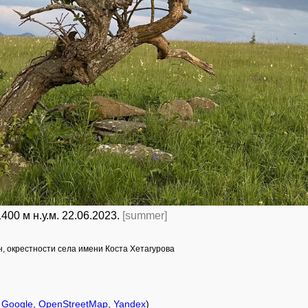
1400 м н.у.м. 22.06.2023.
[summer]
н, окрестности села имени Коста Хетагурова
f
Google
,
OpenStreetMap
,
Yandex
)