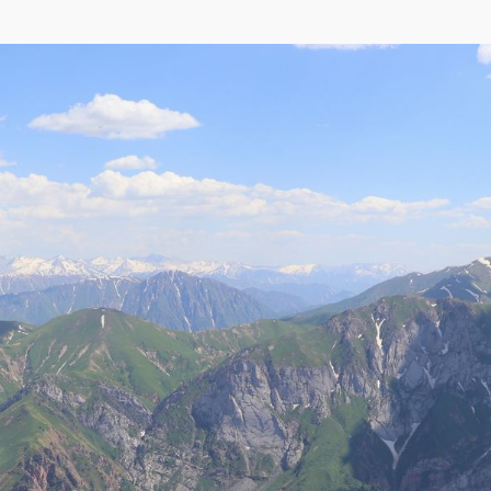
p
,
Yandex
)
 северо-западном склоне Пскемского хребта. Имеет сильно расчлененный р
ми. Перепад высот: около 900 м н.у.м. возле устья речки Аксарсай до 3300-3
илки - 3420 м, гора Чадак - 3539 м). Возле впадения Аксарсая в реку Пскем 
вобережным склонам в нижней и средней части урочища покрыты орехо-плод
 В верховьях представлена субальпийская и альпийская растительность.