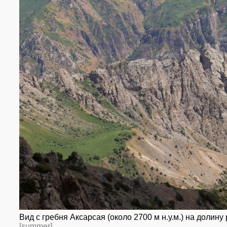
Вид с гребня Аксарсая (около 2700 м н.у.м.) на долин
[summer]