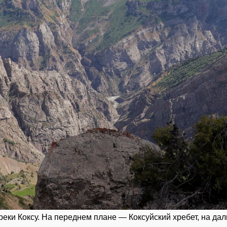
у реки Коксу. На переднем плане — Коксуйский хребет, на да