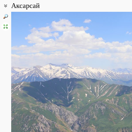
Аксарсай
Coordinates:
41° 42′ 05″ N, 70° 08′ 04″ E (view at maps of
Google
,
OpenStreetMa
Point description:
Урочище Аксарсай протяженностью около 15 км расположено на
щебнистыми и каменистыми склонами, осыпями и скальными гребня
Аксарсай - 3370 м, пер. Минжилки Западный - 3365 м, пер. Минж
кишлак Нанай. Довольно значительные площади в долине и ле
высоты 2000 м на склонах распространены арчовые редколесья.
All photos
(4)
Photos of plants & lichens
(115)