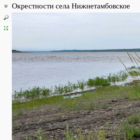
Окрестности села Нижнетамбовское
Coordinates:
50° 57′ 05.66″ N, 138° 09′ 53.15″ E (view at maps of
Google
,
OpenSt
Photos of plants & lichens
(6)