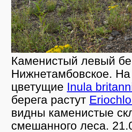
Каменистый левый бер
Нижнетамбовское. На
цветущие
Inula britann
берега растут
Eriochl
видны каменистые ск
смешанного леса. 21.