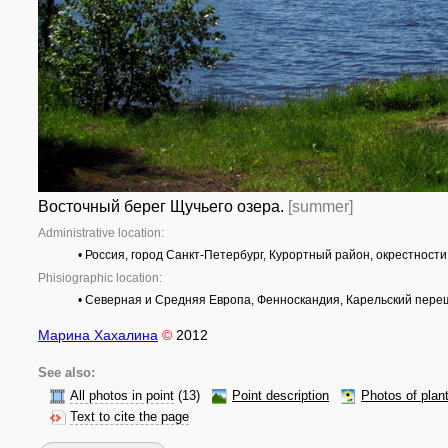
Восточный берег Щучьего озера.
[summer]
Administrative location:
• Россия, город Санкт-Петербург, Курортный район, окрестност
Phisiographic location:
• Северная и Средняя Европа, Фенноскандия, Карельский пере
Марина Хахалина
©
2012
See also:
All photos in point
(13)
Point description
Photos of plan
Text to cite the page