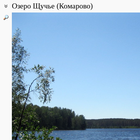
Озеро Щучье (Комарово)
Coordinates:
60° 12′ 41.51″ N, 29° 47′ 04.25″ E (view at maps of
Google
,
OpenStr
Point description:
Природный заповедник Щучье озеро
All photos
(13)
Photos of plants & lichens
(19)