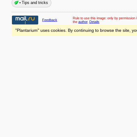
Tips and tricks
Rule to use this image:
only by permission /
Feedback
the
author
.
Details
"Plantarium" uses cookies. By continuing to browse the site, yo