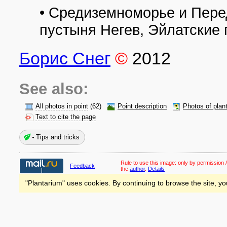
• Средиземноморье и Перед
пустыня Негев, Эйлатские 
Борис Снег
©
2012
See also:
All photos in point
(62)
Point description
Photos of plan
Text to cite the page
Tips and tricks
Rule to use this image:
only by permission /
Feedback
the
author
.
Details
"Plantarium" uses cookies. By continuing to browse the site, yo