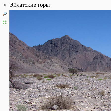
Эйлатские горы
Coordinates:
29° 34′ 00″ N, 34° 55′ 00″ E (view at maps of
Google
,
OpenStreetMa
Point description:
Гранитный массив на юге Израиля (до 900 м). Сопряжён с плоск
Арава и побережью Красного моря. Это местность со сложным
гранитов (цепи с остроконечными пиками) и мощных пластов ос
область Палестины (менее 50 мл в год). Суровая каменистая п
флора держится сухих русел, от величины и степени увлажнения
All photos
(62)
Photos of plants & lichens
(131)