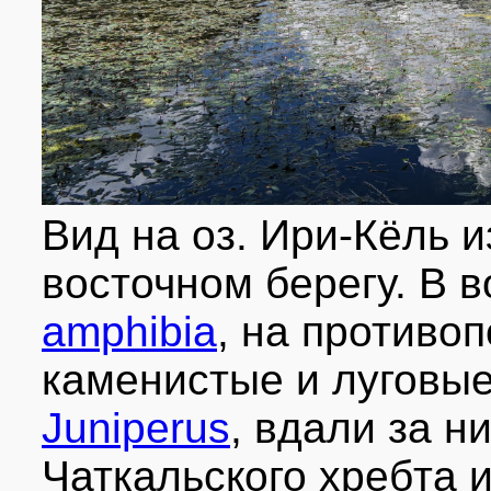
Вид на оз. Ири-Кёль 
восточном берегу. В 
amphibia
, на противо
каменистые и луговы
Juniperus
, вдали за н
Чаткальского хребта 