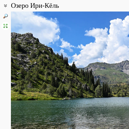
Озеро Ири-Кёль
Coordinates:
41° 51′ 21.43″ N, 72° 00′ 26.8″ E (view at maps of
Google
,
OpenStre
Point description:
Восточные отроги Чаткальского хребта
All photos
(10)
Photos of plants & lichens
(115)