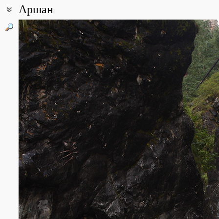
Аршан
Coordinates:
51° 55′ 09.32″ N, 102° 25′ 33.97″ E (view at maps of
Google
,
OpenSt
Point description:
Посёлок Аршан находится в курортной зоне Тункинского района
гольцов, входящих в горную систему Восточных Саян. Тункински
- Байкалом и Хубсугулом. На севере граница района проходит 
альпийскими формами рельефа, на юге - по хребту Хамар-Дабан
района по долине, шириной до 30 км протекает река Иркут. Ту
природа - красота гор, прекрасный смешанный лес, чистый возд
конечно же целебные минеральные источники (по своим свойст
All photos
(18)
Photos of plants & lichens
(52)