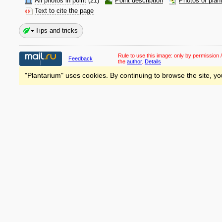
All photos in point
(21)
Point description
Photos of plan
Text to cite the page
Tips and tricks
Rule to use this image:
only by permission /
Feedback
the
author
.
Details
"Plantarium" uses cookies. By continuing to browse the site, yo