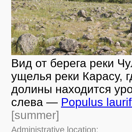
Вид от берега реки Ч
ущелья реки Карасу, г
долины находится ур
слева —
Populus laurif
[summer]
Administrative location: