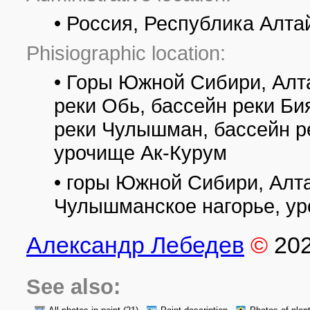
• Россия, Республика Алта
Phisiographic location:
• Горы Южной Сибири, Алт
реки Обь, бассейн реки Би
реки Чулышман, бассейн ре
урочище Ак-Курум
• горы Южной Сибири, Алт
Чулышманское нагорье, ур
Александр Лебедев
©
20
See also: