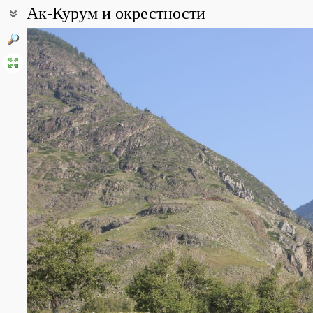
Ак-Курум и окрестности
Coordinates:
51° 06′ 37.12″ N, 87° 58′ 34.02″ E (view at maps of
Google
,
OpenStr
Point description:
1. Урочище Ак-Курум представляют собой необычные формы гор
вымывания неоднородных пород. В результате, довольно масси
конгломератных оснований. Такие формы рельефа туристы наз
2. На этом участке долины Чулышмана постоянно дуют фены, по
3. Урочище Ак-Курум и долина реки Карасу не входит в Алтайски
зверья (а я думаю и растений), много.
All photos
(21)
Photos of plants & lichens
(26)