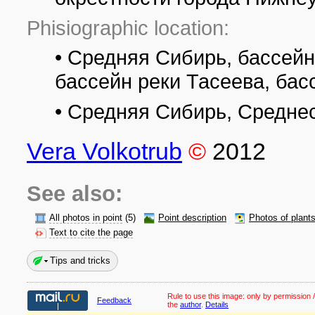
Phisiographic location:
• Средняя Сибирь, бассейн
бассейн реки Тасеева, бас
• Средняя Сибирь, Средне
Vera Volkotrub
©
2012
See also:
All photos in point
(5)
Point description
Photos of plant
Text to cite the page
Tips and tricks
Rule to use this image:
only by permission /
Feedback
the
author
.
Details