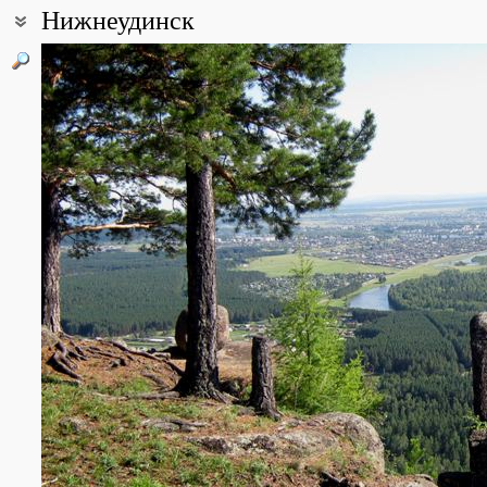
Нижнеудинск
Coordinates:
54° 54′ 00″ N, 99° 01′ 00″ E (view at maps of
Google
,
OpenStreetMa
All photos
(5)
Photos of plants & lichens
(57)