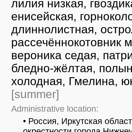
лилия низкая, гвозди
енисейская, горнокол
длиннолистная, остр
рассечённокотовник 
вероника седая, патр
бледно-жёлтая, полы
холодная, Гмелина, юн
[summer]
Administrative location:
• Россия, Иркутская облас
окрестности города Нижне