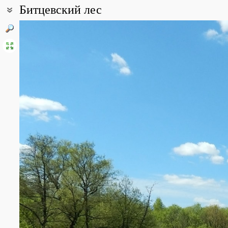
Битцевский лес
Coordinates:
55° 37′ 48″ N, 37° 33′ 46″ E (view at maps of
Google
,
OpenStreetMa
Point description:
Природно-исторический парк «Би́тцевский лес» – особо охраня
лесопарк Москвы (2208,4 га), уступающий по размерам только 
севера на юг – 10 км, с запада на восток – 1,5-4 км. Назван по
восточном направлении.
Битцевский парк богат историко-археологическими памятниками
захоронения и курганы вятичей XI—XII вв. А также дворцово-па
(Ясенево, Знаменское-Садки, Узкое), которые образуют с парк
комплекс.
Флора Битцевского леса и его окрестностей, по предваритель
сосудистых растений. К настоящему времени здесь зарегистрир
Ведущая роль принадлежит растениям из семейства сложноцвет
– 28 видов.
В Битцевском лесу, несмотря на его окружение густонаселенн
сохранились редкие или особо декоративные виды травянистых
незабудка лесная, колокольчики персиколистный, широколистны
единственное в регионе место, где найдены все 4 вида хохлато
средняя, полая и Маршалла).
Встречаются отдельные экземпляры любки двулистной, ятрышни
Здесь же найдена и самая крупная в городе ценопопуляция подл
являющегося редким элементом неморального комплекса и так
является и чина черная, найденная только в одном месте.