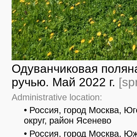
Источники: Википедия;
http://www.gpbuuc.ru/cao/ru/bitcevskiy_nature/o_363
All photos
(19)
Photos of plants & lichens
(36)
Одуванчиковая поляна
ручью. Май 2022 г.
[sp
Administrative location:
• Россия, город Москва, 
округ, район Ясенево
• Россия, город Москва, Ю