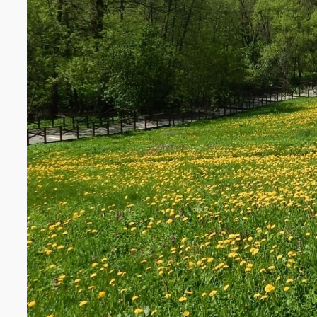
На территории парка выявлено 76 видов мхов, относящихся к 47
видов) и листостебельным зеленым (68 видов). Они образуют дв
вида, в том числе 56 – сугубо лесных) и мхи открытых участков
участках). Мхи в лиственных участках, особенно в липняках и бе
разнообразнее, чем в хвойных.
Преобладающим типом растительности здесь является лесная.
луговые и околоводные сообщества, а также сообщества сорных
образом, бывшие вблизи леса пашни после снятия с них нескол
От прошлого века на территории, занимаемой ныне Битцевски
старые сосны и дубы с широкими раскидистыми кронами, что св
землях, не занятых лесом. Отдельные такие сосны имеют возра
Битцевского леса. Современные насаждения представляют пра
Подмосковью: хвойные (сосняки и ельники), широколиственные 
(липняки с сосной или елью), мелколиственные (березняки, оси
естественное происхождение. Ислючение составляют хвойные,
конце XIX – начале XX века (ельники и сосняки), а также и в нач
Битцевский лес – единственный, кроме НП «Лосиный Остров», ле
чистые ельники и имеется жизнеспособное возобновление и по
Насаждения хвойных занимают около 12%, тогда как доля широ
38,3% и она постоянно снижается как в процессе формирования
лесохозяйственном вмешательстве.
Битцевский лес – единственный в Москве массив, где сохрани
значительные площади. Насаждения из ольхи серой встречаются
черноольшаники. Единственное место, где насаждения сформир
охранной зоне усадьбы «Знаменское-Садки».
Состав подлеска разнообразен: лещина, рябина, крушина, жимол
калина, различные виды ив, акация желтая, свидина ярко-крас
вида являются интродуцентами.