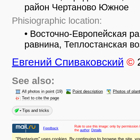
район Чертаново Южное
Phisiographic location:
• Восточно-Европейская р
равнина, Теплостанская в
Евгений Спиваковский
©
See also:
All photos in point
(19)
Point description
Photos of plan
Text to cite the page
Tips and tricks
Rule to use this image:
only by permission /
Feedback
the
author
.
Details
"Plantarium" uses cookies. By continuing to browse the site, yo