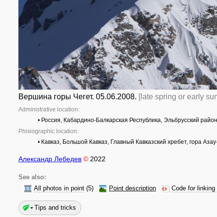
Вершина горы Чегет. 05.06.2008.
[late spring or early s
Administrative location:
• Россия, Кабардино-Балкарская Республика, Эльбрусский райо
Phisiographic location:
• Кавказ, Большой Кавказ, Главный Кавказский хребет, гора Аза
Александр Лебедев
©
2022
See also:
All photos in point
(5)
Point description
Code for linking
Tips and tricks