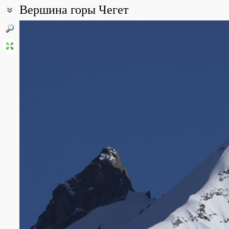
Вершина горы Чегет
Coordinates:
43° 14′ 30.94″ N, 42° 29′ 12.25″ E (view at maps of
Google
,
OpenStr
Point description:
Высота вершины 3461 метр.
All photos
(5)