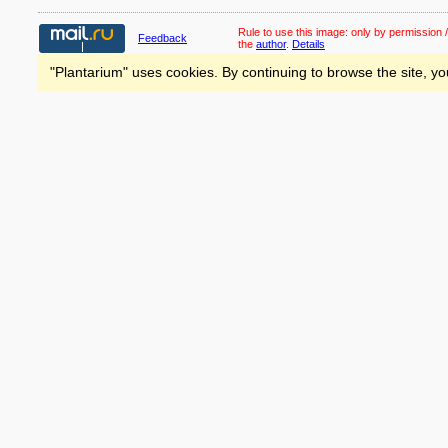
Rule to use this image:
only by permission /
Feedback
the
author
.
Details
"Plantarium" uses cookies. By continuing to browse the site, yo