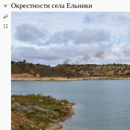
Окрестности села Ельники
Coordinates:
54° 37′ 12″ N, 43° 52′ 12″ E (view at maps of
Google
,
OpenStreetMa
Point description:
Окрестности села Ельники представляют собой относительно
обусловлены слабовыраженными поймами рек Варма (южная часть 
являются притоками р. Мокша в её среднем течении. Река Мок
весеннее половодье, и, в свою очередь, является одним из пр
смешанные и хвойные леса, берёзовые рощи, возделываемые п
All photos
(11)