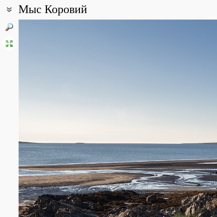
Мыс Коровий
Coordinates:
69° 51′ 31.19″ N, 31° 57′ 36.93″ E (view at maps of
Google
,
OpenStr
All photos
(13)
Photos of plants & lichens
(99)