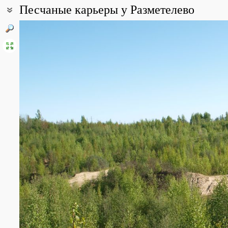
Песчаные карьеры у Разметелево
Coordinates:
59° 54′ 05″ N, 30° 41′ 08″ E (view at maps of
Google
,
OpenStreetMa
Point description:
К северу от а/д Кола добыча песка не ведется, излюбленное мес
добыча песка активна. Заброшенная, северная часть зарастае
кустарничковый ярус примечателен вереском, ландышами, орля
All photos
(2)
Photos of plants & lichens
(2)