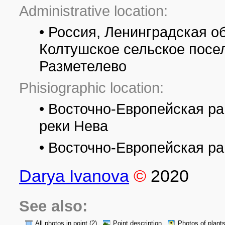
Administrative location:
• Россия, Ленинградская о
Колтушское сельское посел
Разметелево
Phisiographic location:
• Восточно-Европейская ра
реки Нева
• Восточно-Европейская р
Darya Ivanova
©
2020
See also:
All photos in point
(2)
Point description
Photos of plant