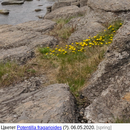
. Цветет
Potentilla fragarioides
(?). 06.05.2020.
[spring]