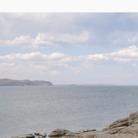
ap
,
Yandex
)
западной части залива Петра Великого и оканчивается мысом Брюса у входа в
енового возраста. Юго-восточный берег полуострова скалист и обрывист, чт
вых колонн стоящих вплотную друг к другу и практически лишен растительно
арракуда» и «Винчестер» в 1855 году. Через 7 лет в 1862 году повторно опи
, однако это имя нанесено и на русскую карту 1865 года, и на английскую 186
 Брюса (в 1855 командовал эскадрой, посетившей Петропавловск) и сподвижн
авянским.