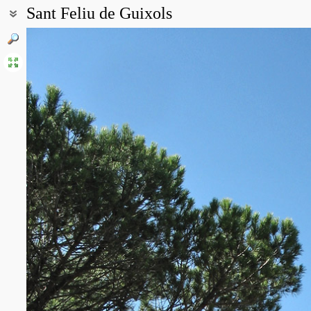
Sant Feliu de Guixols
Coordinates:
41° 47′ 00.38″ N, 3° 00′ 22.7″ E (view at maps of
Google
,
OpenStree
Point description:
Приморский хребет Каталонских гор простирается с северо-вос
моря. Абсолютные высоты небольшие (400 - 600 м н.у.м.). Пре
и кварциты. Восточные склоны хребта круто обрываются к мор
Основной тип растительности - средиземноморские жестколист
halepensis), вечнозелёными дубами (Quercus ilex и Quercus sub
вечнозелёными породами.
All photos
(9)
Photos of plants & lichens
(149)