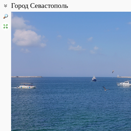
Город Севастополь
Coordinates:
44° 36′ 04.64″ N, 33° 31′ 59.68″ E (view at maps of
Google
,
OpenStr
Point description:
Заброшенные газоны, пустыри, пляжи, обочины дорог.
All photos
(20)
Photos of plants & lichens
(278)