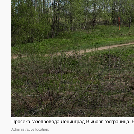
Просека газопровода Ленинград-Выборг-госграница. В
Administrative location: