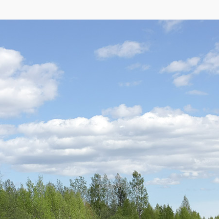
tMap
,
Yandex
)
пределах многоугольника: шоссе Сертолово-Сарженка - просека ЛЭП - пос. Др
во. Через территорию ломаной линией проходит газопровод "Ленинград-Выбор