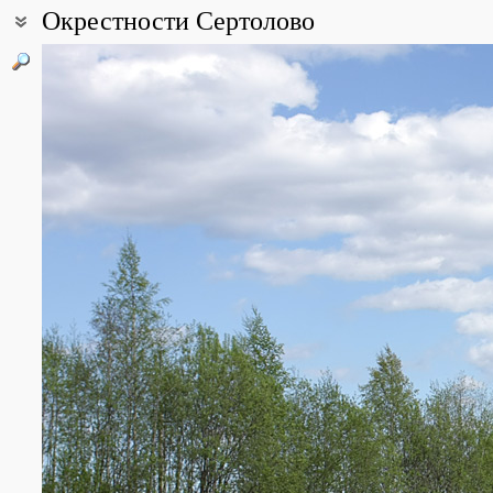
Окрестности Сертолово
Coordinates:
60° 08′ 41.36″ N, 30° 14′ 15″ E (view at maps of
Google
,
OpenStree
Point description:
Северо-восточные и юго-восточные окрестности г. Сертолово в 
Дранишник - микрорайон "Чистый ручей" - СВ окраина Сертоло
направлении с ЮВ на СЗ.
All photos
(21)
Photos of plants & lichens
(701)