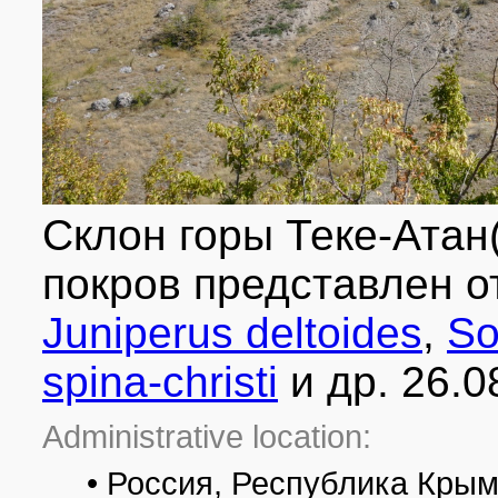
Склон горы Теке-Атан
покров представлен 
Juniperus deltoides
,
So
spina-christi
и др. 26.0
Administrative location:
• Россия, Республика Крым,