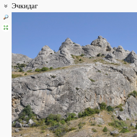
Эчкидаг
Coordinates:
44° 54′ 03″ N, 35° 08′ 06″ E (view at maps of
Google
,
OpenStreetMa
All photos
(38)
Photos of plants & lichens
(142)