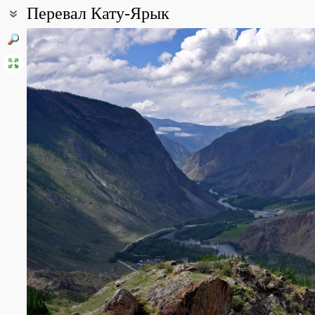
Перевал Кату-Ярык
Coordinates:
50° 54′ 49″ N, 88° 12′ 55″ E (view at maps of
Google
,
OpenStreetMa
Point description:
Перевал Кату-Ярык - название дано туристами.
На самом деле, это не перевал, а урочище. Представляет собой
с края Чулышманского хребта на дно долины реки Чулышман.
All photos
(23)
Photos of plants & lichens
(122)