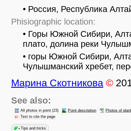
• Россия, Республика Алта
Phisiographic location:
• Горы Южной Сибири, Алта
плато, долина реки Чулыш
• горы Южной Сибири, Алт
Чулышманский хребет, пер
Марина Скотникова
©
20
See also:
All photos in point
(23)
Point description
Photos of plan
Text to cite the page
Tips and tricks