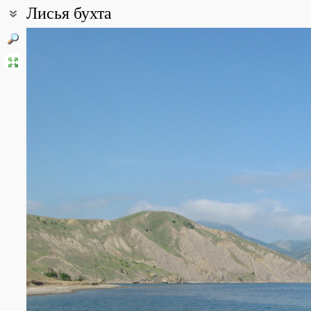
Лисья бухта
Coordinates:
44° 53′ 55″ N, 35° 09′ 46″ E (view at maps of
Google
,
OpenStreetMa
Point description:
Уникальная местность, с очень своеобразным растительным и
глинами, местами подверженными эрозии. Преобладают полупу
саванноидный типы растительности. На самых крутых склонах 
лишенные растений, за исключением каперсов и парнолистника
Шобера. Лисья бухта - излюбленное место исследований крымск
многих видов насекомых, обитающих здесь являются единственн
крупная в Крыму популяция орхидеи ремнелепестника козьего -
отдельные годы. Территория подвержена сильной антропогенно
Лисья бухта - один из самых известных в СНГ нудистских пляжей
крупный рогатый скот.
All photos
(91)
Photos of plants & lichens
(383)