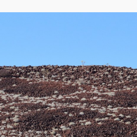
p
,
Yandex
)