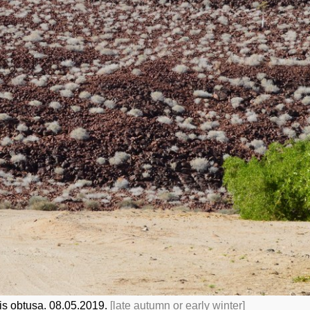
s obtusa. 08.05.2019.
[late autumn or early winter]