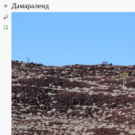
Дамараленд
Coordinates:
21° 08′ 58″ S, 14° 34′ 39″ E (view at maps of
Google
,
OpenStreetMa
All photos
(2)
Photos of plants & lichens
(10)