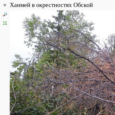
Ханмей в окрестностях Обской
Coordinates:
66° 42′ 06.11″ N, 66° 09′ 55.52″ E (view at maps of
Google
,
OpenStr
All photos
(15)
Photos of plants & lichens
(8)