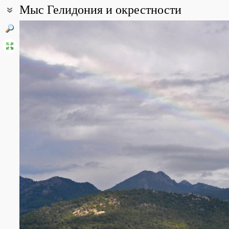
Мыс Гелидония и окрестности
Coordinates:
36° 15′ 33.24″ N, 30° 25′ 53.74″ E (view at maps of
Google
,
OpenStr
All photos
(12)
Photos of plants & lichens
(85)