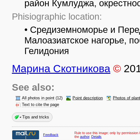
район Кумлуджа, окрестно
Phisiographic location:
• Средиземноморье и Пере
Малоазиатское нагорье, п
Гелидония
Марина Скотникова
©
20
See also:
All photos in point
(12)
Point description
Photos of plan
Text to cite the page
Tips and tricks
Rule to use this image:
only by permission /
Feedback
the
author
.
Details