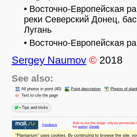
• Восточно-Европейская ра
реки Северский Донец, бас
Лугань
• Восточно-Европейская ра
Sergey Naumov
©
2018
See also:
All photos in point
(40)
Point description
Photos of plan
Text to cite the page
Tips and tricks
Rule to use this image:
only by permission /
Feedback
the
author
.
Details
"Plantarium" uses cookies. By continuing to browse the site, yo