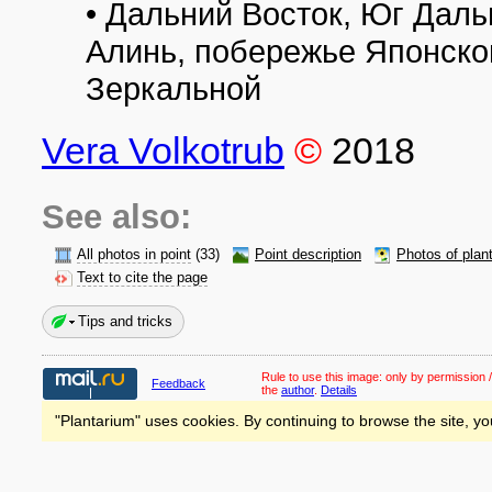
• Дальний Восток, Юг Даль
Алинь, побережье Японског
Зеркальной
Vera Volkotrub
©
2018
See also:
All photos in point
(33)
Point description
Photos of plan
Text to cite the page
Tips and tricks
Rule to use this image:
only by permission /
Feedback
the
author
.
Details
"Plantarium" uses cookies. By continuing to browse the site, yo