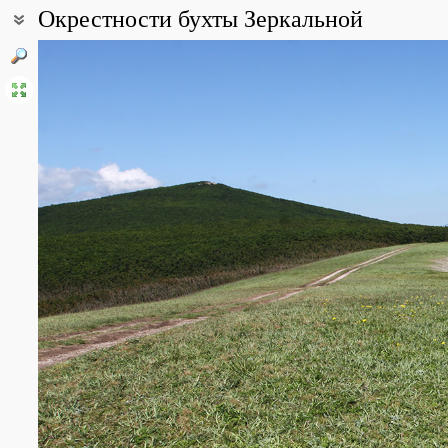
Окрестности бухты Зеркальной
Coordinates:
44° 07′ 58″ N, 135° 39′ 23″ E (view at maps of
Google
,
OpenStreetM
All photos
(33)
Photos of plants & lichens
(146)