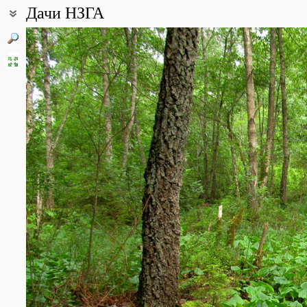
Дачи НЗГА
Coordinates:
53° 35′ 17.45″ N, 25° 54′ 34.98″ E (view at maps of
Google
,
OpenStr
Point description:
Заброшенные дачи от Новогрудского завода газовой аппаратур
All photos
(8)
Photos of plants & lichens
(24)