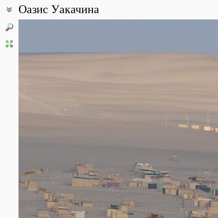
Оазис Уакачина
Coordinates:
14° 05′ 10.01″ S, 75° 45′ 58.15″ W (view at maps of
Google
,
OpenStr
Point description:
Оазис расположен в нескольких километрах западнее города Ик
окружают дюны, которые достигают высоты более ста метров.
All photos
(9)