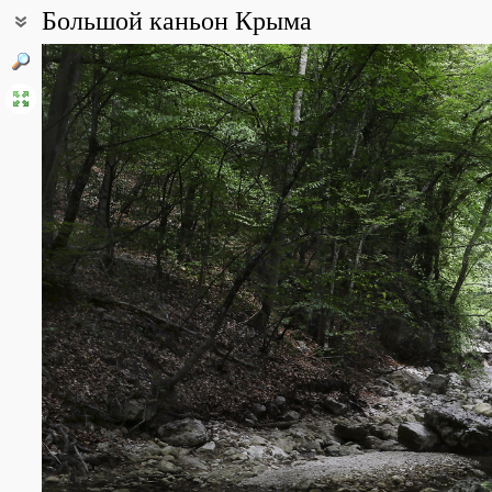
Большой каньон Крыма
Coordinates:
44° 31′ 40″ N, 34° 01′ 00″ E (view at maps of
Google
,
OpenStreetMa
Point description:
Большой Каньон Крыма - крупнейший каньон Украины. Максималь
Возник 1,5-2 млн. лет назад после образования в известняковы
Является одним из наиболее известных каньонов Крыма. С 1947
территория каньона (более 300 га) постановлением Совета 
заказником республиканского значения. Каньон расположен на г
села Соколиное, Бахчисарайского района АР Крым, возле старой
All photos
(74)
Photos of plants & lichens
(148)