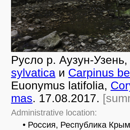
Русло р. Аузун-Узень
sylvatica
и
Carpinus be
Euonymus latifolia,
Cor
mas
. 17.08.2017.
[sum
Administrative location:
• Россия, Республика Крым