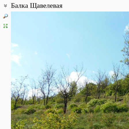
Балка Щавелевая
Coordinates:
47° 50′ 29″ N, 35° 01′ 38″ E (view at maps of
Google
,
OpenStreetMa
Point description:
Зажатая со всех сторон жилыми массивами балка Щавелевая (Ща
расположенных в правобережной части Запорожья, и сходящихся
восточной оконечности балки протекает р. Верхняя Хортица.
Почва в основном глинистая. По северному склону имеются вых
Дно балки, по которому протекает ручей, поросло деревьями и к
насаженными. В пользу этого свидетельствует то, что в восточн
другие виды, плоды которых используются в пищу, а также то, ч
поросли разнообразной травянистой и кустарниковой растите
С севера на юг балку пересекает железная дорога.
Местными жителями балка используется для отдыха и для заня
All photos
(8)
Photos of plants & lichens
(143)