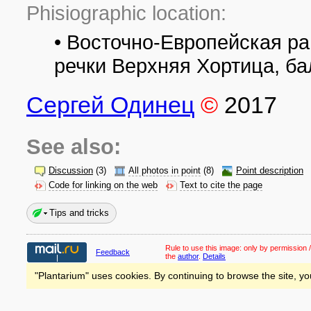
Phisiographic location:
• Восточно-Европейская ра
речки Верхняя Хортица, б
Сергей Одинец
©
2017
See also:
Discussion
(3)
All photos in point
(8)
Point description
Code for linking on the web
Text to cite the page
Tips and tricks
Rule to use this image:
only by permission /
Feedback
the
author
.
Details
"Plantarium" uses cookies. By continuing to browse the site, yo