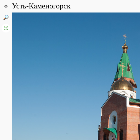
Усть-Каменогорск
Coordinates:
49° 57′ 00″ N, 82° 36′ 00″ E (view at maps of
Google
,
OpenStreetMa
All photos
(2)
Photos of plants & lichens
(1621)