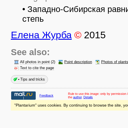
• Западно-Сибирская равни
степь
Елена Журба
©
2015
See also:
All photos in point
(2)
Point description
Photos of plant
Text to cite the page
Tips and tricks
Rule to use this image:
only by permission /
Feedback
the
author
.
Details
"Plantarium" uses cookies. By continuing to browse the site, yo