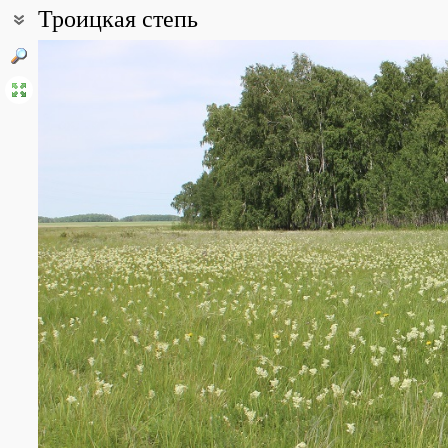
Троицкая степь
Coordinates:
53° 43′ 38″ N, 77° 43′ 31″ E (view at maps of
Google
,
OpenStreetMa
Point description:
Границы территории памятника природы регионального значени
определяются с восточной и западной сторон береговыми лин
южной стороны - аншлагом и проселочной дорогой, включая бере
аншлагом и от уреза воды озера Большое Соленое параллельно
акционерного общества "Октябрь". В северном направлении гр
уреза воды озера Малое Соленое до полевой дороги и в южном
Большое Соленое до полевой дороги. Общая площадь – 84 га. 
комплексы, имеющие большое научное, природоохранное, эстет
натурализовавшийся, естественно возобновляющийся разнотра
растительности, редкие виды животных и растений, занесенные 
растений, 4 вида птиц и несколько видов беспозвоночных.
All photos
(2)
Photos of plants & lichens
(2)