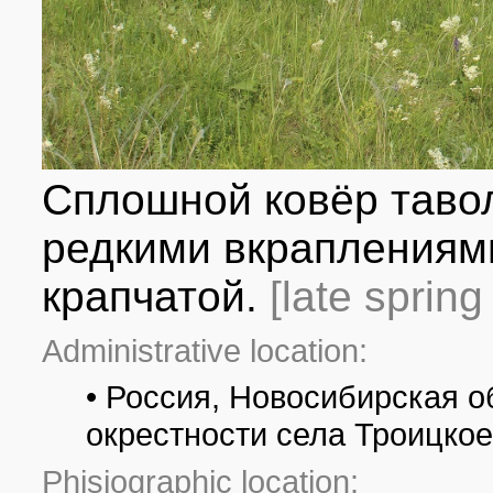
Сплошной ковёр таво
редкими вкрапления
крапчатой.
[late sprin
Administrative location:
• Россия, Новосибирская о
окрестности села Троицкое
Phisiographic location: