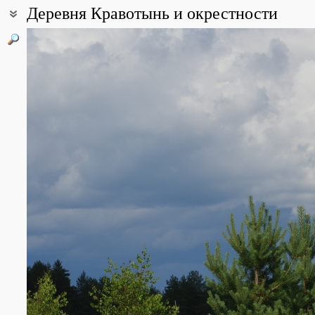
Деревня Кравотынь и окрестности
Coordinates:
57° 16′ 40″ N, 33° 08′ 32″ E (view at maps of
Google
,
OpenStreetMa
All photos
(12)
Photos of plants & lichens
(53)