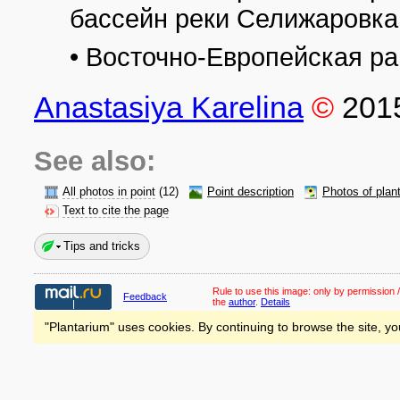
бассейн реки Селижаровка
• Восточно-Европейская р
Anastasiya Karelina
©
201
See also:
All photos in point
(12)
Point description
Photos of plan
Text to cite the page
Tips and tricks
Rule to use this image:
only by permission /
Feedback
the
author
.
Details
"Plantarium" uses cookies. By continuing to browse the site, yo