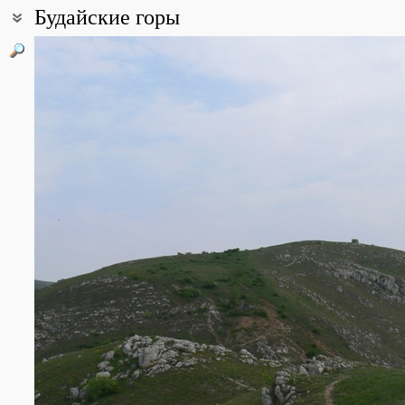
Будайские горы
Coordinates:
47° 32′ 28.08″ N, 18° 53′ 12.42″ E (view at maps of
Google
,
OpenStr
Point description:
Будайский природный парк - the Buda Landscape Protection Area (
охраны ценных природных объектов. Общая площадь 10 390 га, 
расположен в Будайских горах, сложенных доломитами и извест
All photos
(6)
Photos of plants & lichens
(19)