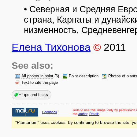
• Северная и Средняя Евро
страна, Карпаты и дунайс
низменность, Средневенгер
Елена Тихонова
©
2011
See also:
All photos in point
(6)
Point description
Photos of plant
Text to cite the page
Tips and tricks
Rule to use this image:
only by permission /
Feedback
the
author
.
Details
"Plantarium" uses cookies. By continuing to browse the site, yo