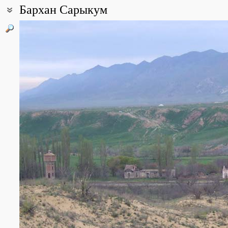
Бархан Сарыкум
Coordinates:
43° 00′ 33″ N, 47° 13′ 51″ E (view at maps of
Google
,
OpenStreetMa
Point description:
Сарыкум и другие барханы Кумторкалинского массива эолово-а
неподвижно, а гребень перемещается по воле ветров, дующих зи
противоположном направлении. Благодаря особому ветровому р
с течением времени возникло это уникальное образование, свое
степями.
Южные склоны бархана примыкают к Кумторкалинскому хребту у
горному поднятию. Его северные и восточные склоны постепенн
Кумторкалинские пески представляют собой целую систему бугр
достигает абсолютной высоты 262 м.
Климат в районе бархана Сарыкум теплый, сухой, с резко выр
Среднегодовая температура 14,8°.
All photos
(34)
Photos of plants & lichens
(263)