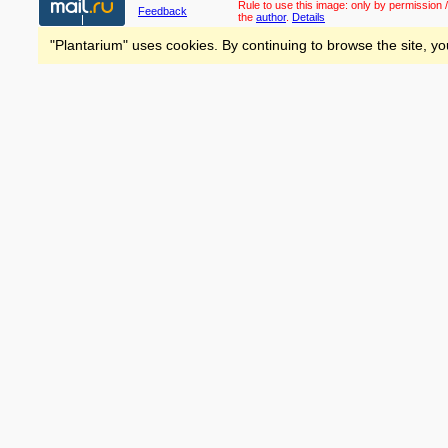
Rule to use this image:
only by permission /
Feedback
the
author
.
Details
"Plantarium" uses cookies. By continuing to browse the site, yo