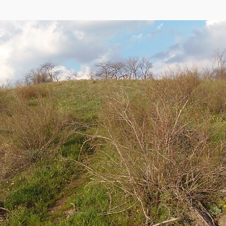
ap
,
Yandex
)
е г. Запорожья, немного ниже ДнепроГЭС. Остров вытянут с северо-запада на
ами, которые выходят на поверхность вдоль северного и северо-западного 
пенно уменьшается до того, что в южной части Хортицы имеется плавневый у
асполагаются пляжи и базы отдыха. Небольшие участки естественной растите
 это, островная флора ещё довольно разнообразна и включает более 500 вид
дение и состоит из сосен, белых акаций и клёнов.