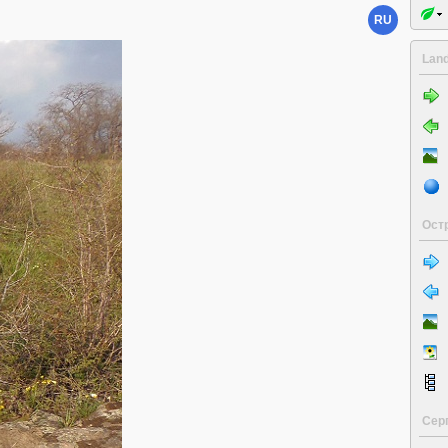
RU
Land
 юго-восток.
побережий Хортицы,
часток с небольшими
льности сохранились в
ов растений. Основная
Ост
Сер