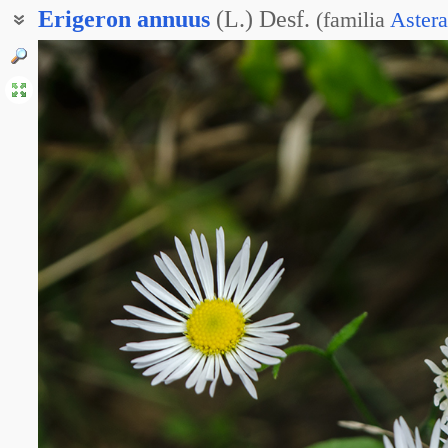
Erigeron
annuus
(L.) Desf.
(
familia
Aster
Мелколепестник северный
Стенактис однолетний
Стенактис северный
Тонколучник однолетний
Тонколучник северный
Фалакролома однолетняя
Фалакролома северная