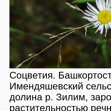
Соцветия. Башкортост
Имендяшевский сельсо
долина р. Зилим, зар
растительностью речн