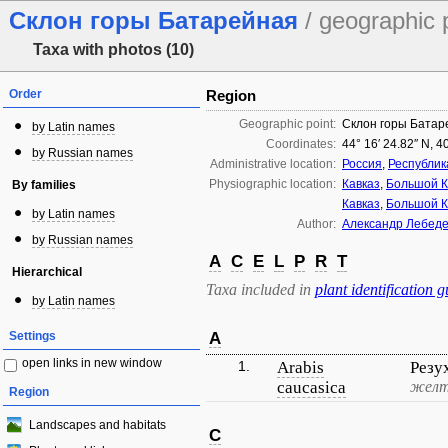
Склон горы Батарейная
/ geographic 
Taxa with photos (10)
Order
Region
Geographic point:
Склон горы Батар
by Latin names
Coordinates:
44° 16′ 24.82″ N, 4
by Russian names
Administrative location:
Россия
,
Республик
Physiographic location:
Кавказ
,
Большой К
By families
Кавказ
,
Большой К
by Latin names
Author:
Александр Лебед
by Russian names
A
C
E
L
P
R
T
Hierarchical
Taxa included in
plant identification g
by Latin names
Settings
A
open links in new window
1.
Arabis
Резу
caucasica
желт
Region
Landscapes and habitats
C