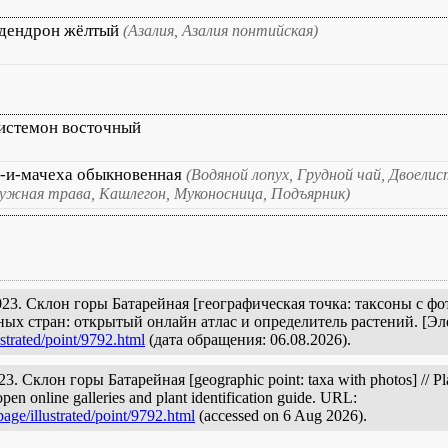
дендрон жёлтый
(Азалия, Азалия понтийская)
истемон восточный
-и-мачеха обыкновенная
(Водяной лопух, Грудной чай, Двоелис
ужная трава, Кашлегон, Муконосница, Подъярник)
3. Склон горы Батарейная [географическая точка: таксоны с фот
ых стран: открытый онлайн атлас и определитель растений. [Э
strated/point/9792.html
(дата обращения: 06.08.2026).
 Склон горы Батарейная [geographic point: taxa with photos] // Plan
pen online galleries and plant identification guide. URL:
age/illustrated/point/9792.html
(accessed on 6 Aug 2026).