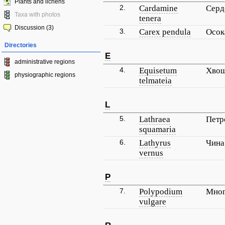
Plants and lichens
2.
Cardamine
Серд
Taxa with photos
tenera
Discussion (3)
3.
Carex pendula
Осок
Directories
E
administrative regions
4.
Equisetum
Хво
physiographic regions
telmateia
L
5.
Lathraea
Петр
squamaria
6.
Lathyrus
Чина
vernus
P
7.
Polypodium
Мног
vulgare