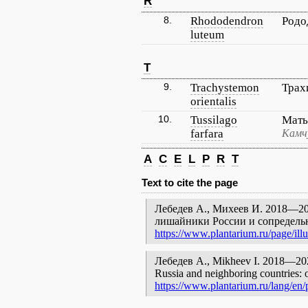
R
8.
Rhododendron
Родо
luteum
T
9.
Trachystemon
Трах
orientalis
10.
Tussilago
Мать
farfara
Камч
A
C
E
L
P
R
T
Text to cite the page
Лебедев А., Михеев И. 2018—202
лишайники России и сопредельн
https://www.plantarium.ru/page/illu
Лебедев А., Mikheev I. 2018—2023.
Russia and neighboring countries: o
https://www.plantarium.ru/lang/en/p