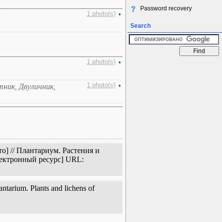
Password recovery
1 photo(s)
•
Search
1 photo(s)
•
1 photo(s)
•
тник, Двуличник,
о] // Плантариум. Растения и
лектронный ресурс] URL:
tarium. Plants and lichens of