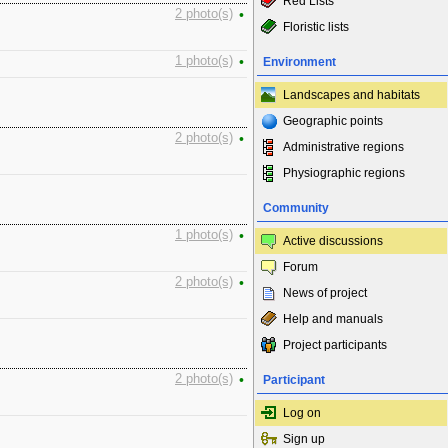
Red Lists
2 photo(s)
•
Floristic lists
1 photo(s)
•
Environment
Landscapes and habitats
Geographic points
2 photo(s)
•
Administrative regions
Physiographic regions
Community
1 photo(s)
•
Active discussions
Forum
2 photo(s)
•
News of project
Help and manuals
Project participants
2 photo(s)
•
Participant
Log on
Sign up