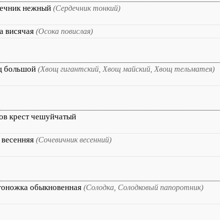
ечник нежный
(Сердечник тонкий)
а висячая
(Осока повислая)
щ большой
(Хвощ гигантский, Хвощ майский, Хвощ тельматея)
ов крест чешуйчатый
 весенняя
(Сочевичник весенний)
оножка обыкновенная
(Солодка, Солодковый папоротник)