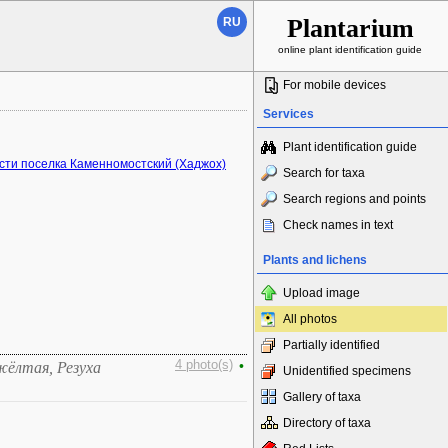
Plantarium
RU
online plant identification guide
For mobile devices
Services
Plant identification guide
сти поселка Каменномостский (Хаджох)
Search for taxa
Search regions and points
Check names in text
Plants and lichens
Upload image
All photos
Partially identified
4 photo(s)
•
 жёлтая, Резуха
Unidentified specimens
Gallery of taxa
Directory of taxa