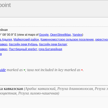
point
ейная
0° 08′ 00.9″ E (view at maps of
Google
,
OpenStreetMap
,
Yandex
)
а Адыгея
,
Майкопский район
,
Каменномостское сельское поселение
,
окрестно
авказ
,
бассейн реки Кубань
,
бассейн реки Белая
;
авказ
,
Пастбищный хребет
,
гора Батарейная
ев
uide
marked as
•
; taxa not included in key marked as
•
.
ха кавказская
(Арабис кавказский, Резуха длинноволосая, Резуха
оцветная, Резуха лилово-чашечная)