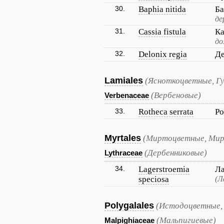
30.
Baphia nitida
Ба
де
31.
Cassia fistula
Ка
до
32.
Delonix regia
Де
Lamiales
(Ясноткоцветные, Г
(Вербеновые)
Verbenaceae
33.
Rotheca serrata
Ро
Myrtales
(Миртоцветные, Ми
(Дербенниковые)
Lythraceae
34.
Lagerstroemia
Ла
speciosa
(Л
Polygalales
(Истодоцветные,
(Мальпигиевые)
Malpighiaceae