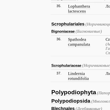
35.
Lophanthera
Ло
lactescens
Scrophulariales
(Норичникоц
(Бигнониевые)
Bignoniaceae
36.
Spathodea
Сп
campanulata
(А
Га
Сп
(Норичниковые
Scrophulariaceae
37.
Lindernia
Ли
rotundifolia
Polypodiophyta
(Папор
Polypodiopsida
(Многоно
Blechnales
(Дербянковые)