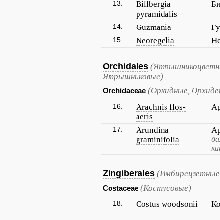
13.
Billbergia
Би
pyramidalis
14.
Guzmania
Г
15.
Neoregelia
Не
Orchidales
(Ятрышникоцветны
Ятрышниковые)
(Орхидные, Орхиде
Orchidaceae
16.
Arachnis flos-
Ар
aeris
17.
Arundina
Ар
graminifolia
ба
ки
Zingiberales
(Имбирецветные
(Костусовые)
Costaceae
18.
Costus woodsonii
Ко