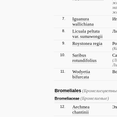
же
ма
ж
7.
Iguanura
Иг
wallichiana
8.
Licuala peltata
Ли
var. sumawongii
9.
Roystonea regia
Ро
(К
10.
Saribus
Са
rotundifolius
(Л
Ли
11.
Wodyetia
Во
bifurcata
Bromeliales
(Бромелиецветны
(Бромелиевые)
Bromeliaceae
12.
Aechmea
Э
chantinii