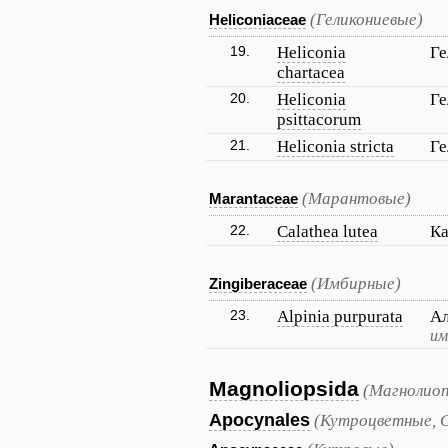
(Геликониевые)
Heliconiaceae
19.
Heliconia
Ге
chartacea
20.
Heliconia
Ге
psittacorum
21.
Heliconia stricta
Ге
(Марантовые)
Marantaceae
22.
Calathea lutea
Ка
(Имбирные)
Zingiberaceae
23.
Alpinia purpurata
Ал
им
Magnoliopsida
(Магнолиоп
Apocynales
(Кутроцветные, 