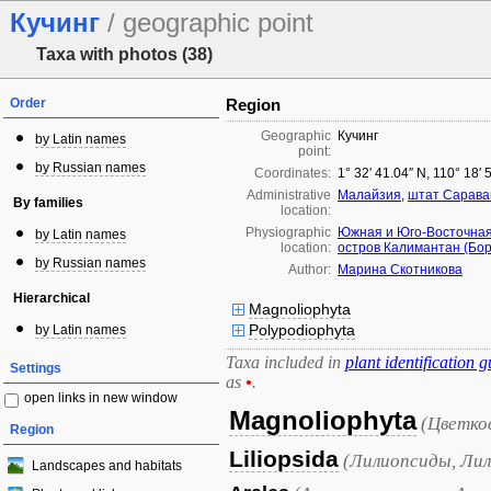
Кучинг
/ geographic point
Taxa with photos (38)
Order
Region
Geographic
Кучинг
by Latin names
point:
by Russian names
Coordinates:
1° 32′ 41.04″ N, 110° 18′ 
Administrative
Малайзия
,
штат Сарава
By families
location:
Physiographic
Южная и Юго-Восточная
by Latin names
location:
остров Калимантан (Бо
by Russian names
Author:
Марина Скотникова
Hierarchical
Magnoliophyta
Polypodiophyta
by Latin names
Taxa included in
plant identification g
Settings
as
•
.
open links in new window
Magnoliophyta
(Цветко
Region
Liliopsida
(Лилиопсиды, Лил
Landscapes and habitats