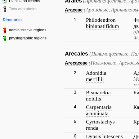
Arales
(Аронникоцветные, Аро
Plants and lichens
Taxa with photos
(Ароидные, Аронниковы
Araceae
1.
Philodendron
Ф
Directories
bipinnatifidum
дв
administrative regions
(Ф
Фи
physiographic regions
Arecales
(Пальмоцветные, Па
(Пальмовые, Арековы
Arecaceae
2.
Adonidia
А
merrillii
Ме
ме
3.
Bismarckia
Би
nobilis
4.
Carpentaria
Ка
acuminata
5.
Cyrtostachys
Кр
renda
6.
Dypsis lutescens
Д