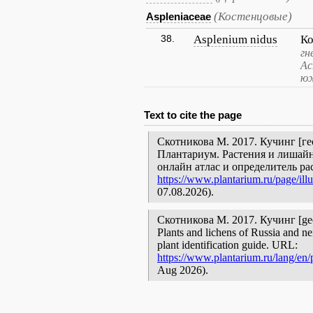
(Костенцовые)
Aspleniaceae
38.
Asplenium nidus
Ко
гн
Ас
юж
Text to cite the page
Скотникова М. 2017. Кучинг [гео
Плантариум. Растения и лишайн
онлайн атлас и определитель р
https://www.plantarium.ru/page/illu
07.08.2026).
Скотникова М. 2017. Кучинг [geogr
Plants and lichens of Russia and ne
plant identification guide. URL:
https://www.plantarium.ru/lang/en/p
Aug 2026).