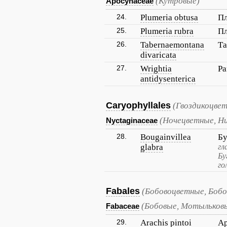
(Кутровые)
Apocynaceae
24.
Plumeria obtusa
Пл
25.
Plumeria rubra
Пл
26.
Tabernaemontana
Та
divaricata
27.
Wrightia
Ра
antidysenterica
Caryophyllales
(Гвоздикоцве
(Ночецветные, Н
Nyctaginaceae
28.
Bougainvillea
Бу
glabra
гл
Бу
го
Fabales
(Бобовоцветные, Бобо
(Бобовые, Мотыльков
Fabaceae
29.
Arachis pintoi
Ар