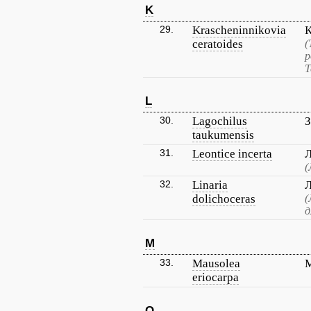
K
29.
Krascheninnikovia
К
ceratoides
(
р
Т
L
30.
Lagochilus
З
taukumensis
31.
Leontice incerta
Л
(
32.
Linaria
Л
dolichoceras
(
д
M
33.
Mausolea
М
eriocarpa
O