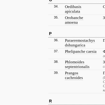
34.
Oedibasis
О
apiculata
35.
Orobanche
З
amoena
P
36.
Paraeremostachys
П
dshungarica
37.
Phelipanche caesia
Ф
г
38.
Phlomoides
З
septentrionalis
с
39.
Prangos
П
cachroides
(
С
С
к
R