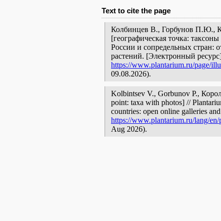
Text to cite the page
Колбинцев В., Горбунов П.Ю.,
[географическая точка: таксоны
России и сопредельных стран: 
растений. [Электронный ресурс
https://www.plantarium.ru/page/illu
09.08.2026).
Kolbintsev V., Gorbunov P., Ко
point: taxa with photos] // Plantar
countries: open online galleries and
https://www.plantarium.ru/lang/en/p
Aug 2026).