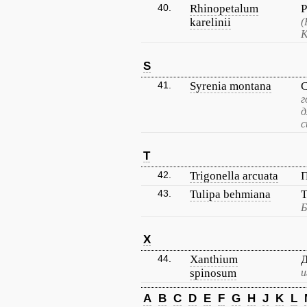
40.
Rhinopetalum
Р
karelinii
(
К
S
41.
Syrenia montana
С
г
д
с
T
42.
Trigonella arcuata
П
43.
Tulipa behmiana
Б
X
44.
Xanthium
spinosum
и
A
B
C
D
E
F
G
H
J
K
L