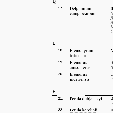
D
17.
Delphinium
Ж
camptocarpum
(
Д
Ж
К
С
E
18.
Eremopyrum
triticeum
19.
Eremurus
Э
anisopterus
(
20.
Eremurus
Э
inderiensis
и
F
21.
Ferula dubjanskyi
Ф
22.
Ferula karelinii
Ф