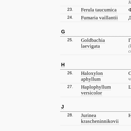
К
23.
Ferula taucumica
Ф
24.
Fumaria vaillantii
Д
G
25.
Goldbachia
Г
laevigata
(
с
H
26.
Haloxylon
С
aphyllum
ч
27.
Haplophyllum
Ц
versicolor
J
28.
Jurinea
Н
krascheninnikovii