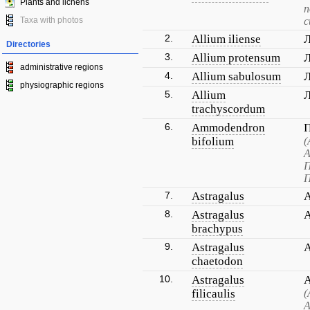
Plants and lichens
п
Taxa with photos
с
2.
Allium iliense
Л
Directories
3.
Allium protensum
Л
administrative regions
4.
Allium sabulosum
Л
physiographic regions
5.
Allium
Л
trachyscordum
6.
Ammodendron
П
bifolium
(
А
П
П
7.
Astragalus
А
8.
Astragalus
А
brachypus
9.
Astragalus
А
chaetodon
10.
Astragalus
А
filicaulis
(
А