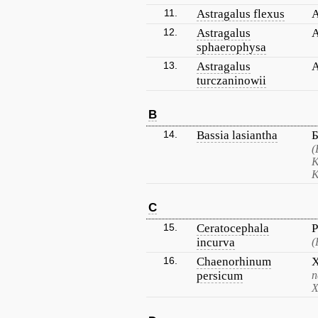
11.
Astragalus flexus
А
12.
Astragalus
А
sphaerophysa
13.
Astragalus
А
turczaninowii
B
14.
Bassia lasiantha
Б
(
К
К
C
15.
Ceratocephala
Р
incurva
(
16.
Chaenorhinum
Х
persicum
п
Х