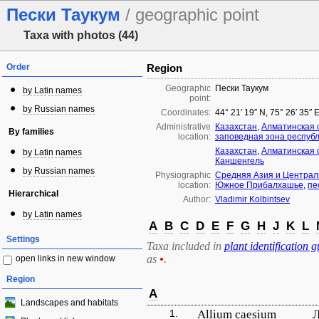
Пески Таукум
/ geographic point
Taxa with photos (44)
Order
Region
Geographic
Пески Таукум
by Latin names
point:
by Russian names
Coordinates:
44° 21′ 19″ N, 75° 26′ 35″ 
Administrative
Казахстан
,
Алматинская 
By families
location:
заповедная зона республ
Казахстан
,
Алматинская 
by Latin names
Каншенгель
by Russian names
Physiographic
Средняя Азия и Централ
location:
Южное Прибалхашье
,
пе
Hierarchical
Author:
Vladimir Kolbintsev
by Latin names
A
B
C
D
E
F
G
H
J
K
L
Settings
Taxa included in
plant identification g
as
•
.
open links in new window
Region
A
Landscapes and habitats
1.
Allium caesium
Л