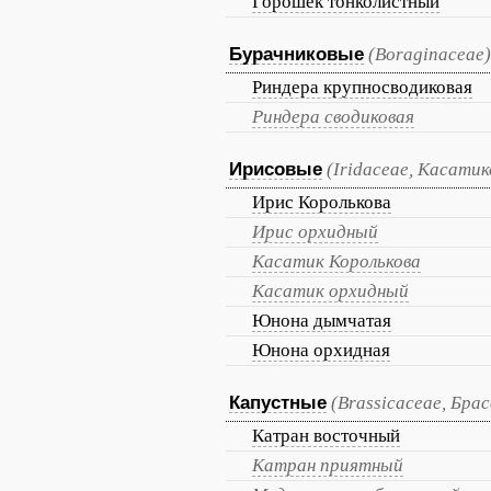
Горошек тонколистный
Бурачниковые
(Boraginaceae)
Риндера крупносводиковая
Риндера сводиковая
Ирисовые
(Iridaceae, Касати
Ирис Королькова
Ирис орхидный
Касатик Королькова
Касатик орхидный
Юнона дымчатая
Юнона орхидная
Капустные
(Brassicaceae, Бр
Катран восточный
Катран приятный