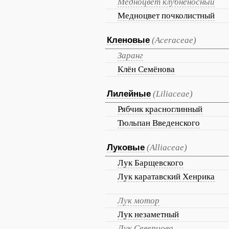
Медноцвет клубненосный
Медноцвет почколистный
Кленовые
(Aceraceae)
Заранг
Клён Семёнова
Лилейные
(Liliaceae)
Рябчик красноглинный
Тюльпан Введенского
Луковые
(Alliaceae)
Лук Барщевского
Лук каратавский Хенрика
Лук мотор
Лук незаметный
Лук Северцова