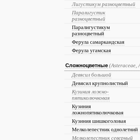
Лигустикум разноцветный
Паралигустик
разноцветный
Паралигустикум
разноцветный
Ферула самаркандская
Ферула угамская
Сложноцветные
(Asteraceae,
Девясил большой
Девясил крупнолистный
Кузиния ложно-
пятиколючковая
Кузиния
ложнопятиколючковая
Кузиния шишкоголовая
Мелколепестник однолетний
Мелколепестник северный