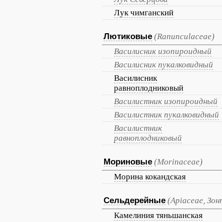
Лук чимганский
Лютиковые
(Ranunculaceae)
Василисник изопироидный
Василисник пукалковидный
Василисник
равноплодниковый
Василистник изопироидный
Василистник пукалковидный
Василистник
равноплодниковый
Мориновые
(Morinaceae)
Морина кокандская
Сельдерейные
(Apiaceae, Зо
Камелиния тяньшанская