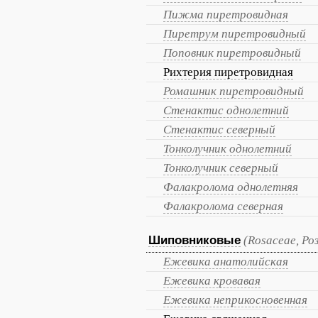
Пижма пиретровидная
Пиретрум пиретровидный
Поповник пиретровидный
Рихтерия пиретровидная
Ромашник пиретровидный
Стенактис однолетний
Стенактис северный
Тонколучник однолетний
Тонколучник северный
Фалакролома однолетняя
Фалакролома северная
Шиповниковые
(Rosaceae, Ро
Ежевика анатолийская
Ежевика кровавая
Ежевика неприкосновенная