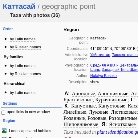
Каттасай
/ geographic point
Taxa with photos (36)
Order
Region
Geographic
Каттасай
by Latin names
point:
by Russian names
Coordinates:
41° 09′ 15″ N, 70° 08′ 30″ E
Administrative
Узбекистан
,
Ташкентская о
By families
location:
Physiographic
Средняя Азия и Централь
by Latin names
location:
Шань
,
Западный Тянь-Шан
by Russian names
Author:
Natalya Beshko
Description:
show
Hierarchical
by Latin names
А
:
Ароидные
Аронниковые
Ас
,
,
Брассиковые
Бурачниковые
Г
:
,
;
Settings
К
:
Капустные
Капустовые
Кас
,
,
Лилейные
Луковые
Лютиковые
open links in new window
,
,
Розанные
Розовые
Розоцветные
,
,
Region
Шиповниковые
Я
:
Яснотковые
;
Landscapes and habitats
Taxa included in
plant identification g
as
•
.