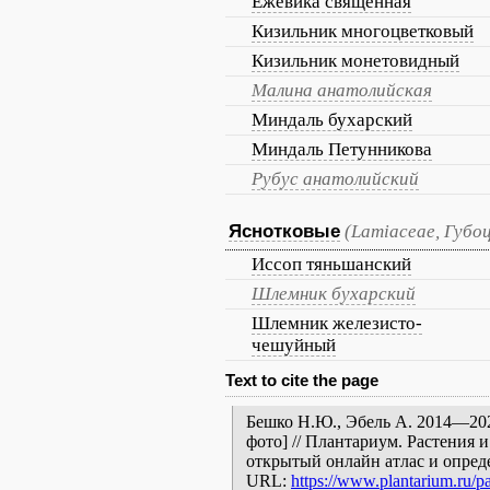
Ежевика священная
Кизильник многоцветковый
Кизильник монетовидный
Малина анатолийская
Миндаль бухарский
Миндаль Петунникова
Рубус анатолийский
Яснотковые
(Lamiaceae, Губо
Иссоп тяньшанский
Шлемник бухарский
Шлемник железисто-
чешуйный
Text to cite the page
Бешко Н.Ю., Эбель А. 2014—2023
фото] // Плантариум. Растения 
открытый онлайн атлас и опред
URL:
https://www.plantarium.ru/pa