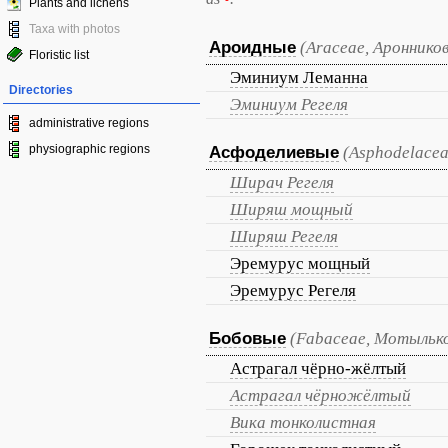
Plants and lichens
Taxa with photos
Ароидные
(Araceae, Ароннико
Floristic list
Эминиум Леманна
Directories
Эминиум Регеля
administrative regions
physiographic regions
Асфоделиевые
(Asphodelacea
Ширач Регеля
Ширяш мощный
Ширяш Регеля
Эремурус мощный
Эремурус Регеля
Бобовые
(Fabaceae, Мотыльк
Астрагал чёрно-жёлтый
Астрагал чёрножёлтый
Вика тонколистная