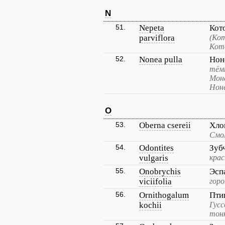
N
51.
Nepeta
Кот
parviflora
(Ко
Кот
52.
Nonea pulla
Нон
тём
Мона
Ноне
O
53.
Oberna csereii
Хло
Смол
54.
Odontites
Зуб
vulgaris
крас
55.
Onobrychis
Эсп
viciifolia
горо
56.
Ornithogalum
Пти
kochii
Гус
тон