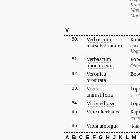
Чаб
Марш
Мар
V
80.
Verbascum
Кор
marschallianum
авст
Кор
81.
Verbascum
Кор
phoeniceum
фио
82.
Veronica
Вер
prostrata
83.
Vicia
Гор
angustifolia
узко
84.
Vicia villosa
Гор
85.
Vinca herbacea
Бар
тра
86.
Viola ambigua
Фиа
A
B
C
E
F
G
H
J
K
L
M