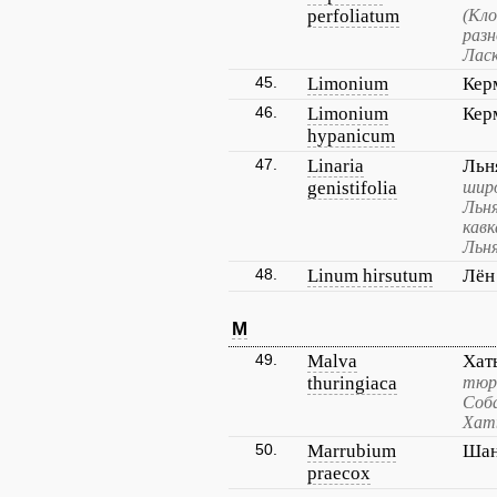
perfoliatum
(Кло
разн
Ласк
45.
Limonium
Кер
46.
Limonium
Кер
hypanicum
47.
Linaria
Льн
genistifolia
широ
Льня
кавк
Льня
48.
Linum hirsutum
Лён
M
49.
Malva
Хат
thuringiaca
тюри
Соба
Хат
50.
Marrubium
Шан
praecox