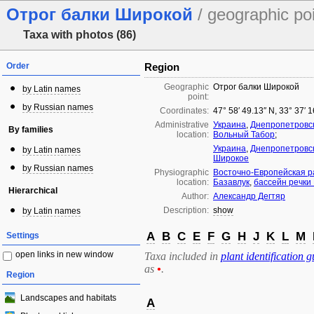
Отрог балки Широкой
/ geographic po
Taxa with photos (86)
Order
Region
Geographic
Отрог балки Широкой
by Latin names
point:
by Russian names
Coordinates:
47° 58′ 49.13″ N, 33° 37′ 
Administrative
Украина
,
Днепропетровск
By families
location:
Вольный Табор
;
Украина
,
Днепропетровск
by Latin names
Широкое
by Russian names
Physiographic
Восточно-Европейская р
location:
Базавлук
,
бассейн речки
Hierarchical
Author:
Александр Дегтяр
Description:
show
by Latin names
A
B
C
E
F
G
H
J
K
L
M
Settings
open links in new window
Taxa included in
plant identification g
as
•
.
Region
Landscapes and habitats
A