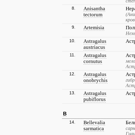
сте
8.
Anisantha
Нер
tectorum
(Ани
кров
9.
Artemisia
Пол
Нех
10.
Astragalus
Аст
austriacus
11.
Astragalus
Аст
cornutus
мело
Аст
12.
Astragalus
Аст
onobrychis
гибр
Аст
13.
Astragalus
Аст
pubiflorus
B
14.
Bellevalia
Бел
sarmatica
сарм
Гиа