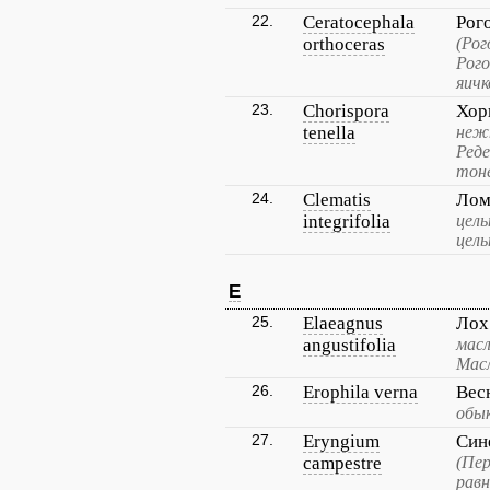
22.
Ceratocephala
Рог
orthoceras
(Рог
Рого
яичк
23.
Chorispora
Хор
tenella
неж
Реде
тон
24.
Clematis
Лом
integrifolia
цел
цел
E
25.
Elaeagnus
Лох
angustifolia
масл
Масл
26.
Erophila verna
Вес
обык
27.
Eryngium
Син
campestre
(Пер
рав