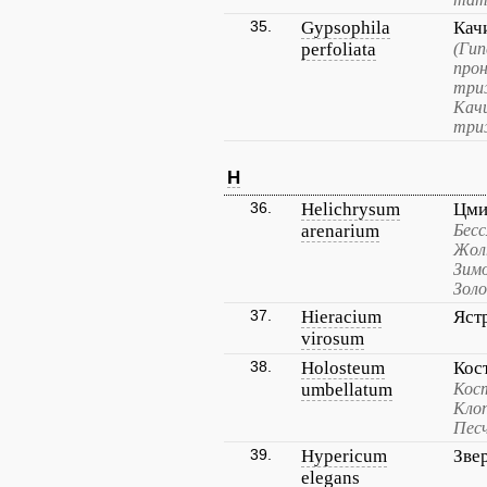
35.
Gypsophila
Кач
perfoliata
(Гип
прон
три
Кач
три
H
36.
Helichrysum
Цми
arenarium
Бесс
Жол
Зим
Золо
37.
Hieracium
Яст
virosum
38.
Holosteum
Кос
umbellatum
Кос
Клоп
Песч
39.
Hypericum
Зве
elegans