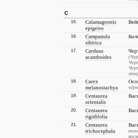
C
15.
Calamagrostis
Вей
epigeios
16.
Campanula
Кол
sibirica
17.
Carduus
Чер
acanthoides
(Че
Чер
Чер
мощ
18.
Carex
Осо
melanostachya
чёрн
19.
Centaurea
Вас
orientalis
20.
Centaurea
Вас
rigidifolia
21.
Centaurea
Вас
trichocephala
воло
кос