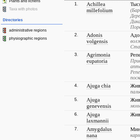
Plants and lichens
1.
Achillea
Тыс
Taxa with photos
millefolium
(Бар
Дере
Directories
Дика
Поре
administrative regions
2.
Adonis
Адо
physiographic regions
volgensis
вол
Ста
3.
Agrimonia
Реп
eupatoria
При
апте
Реп
поск
4.
Ajuga chia
Жив
пал
5.
Ajuga
Жив
genevensis
мох
6.
Ajuga
Жив
laxmannii
7.
Amygdalus
Мин
nana
карл