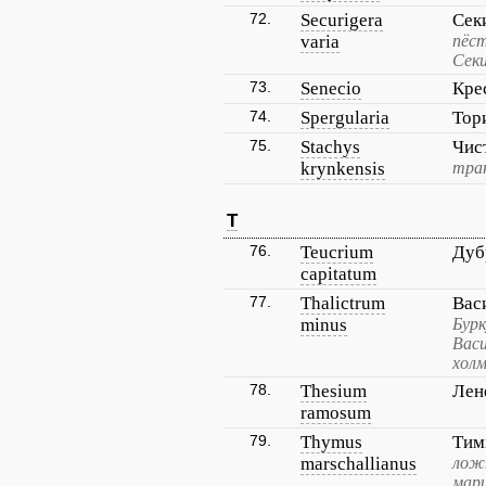
72.
Securigera
Сек
varia
пёст
Сек
73.
Senecio
Кре
74.
Spergularia
Тор
75.
Stachys
Чис
krynkensis
тран
T
76.
Teucrium
Дуб
capitatum
77.
Thalictrum
Вас
minus
Бурк
Вас
холм
78.
Thesium
Лен
ramosum
79.
Thymus
Тим
marschallianus
лож
марш