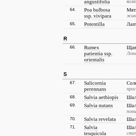
angustifolia
кол
64.
Poa bulbosa
Мят
ssp. vivipara
жив
65.
Potentilla
Лап
R
66.
Rumex
Щав
patientia ssp.
Лона
orientalis
S
67.
Salicornia
Сол
perennans
про
68.
Salvia aethiopis
Шал
69.
Salvia nutans
Шал
пон
70.
Salvia revelata
Шал
71.
Salvia
Шал
tesquicola
сте