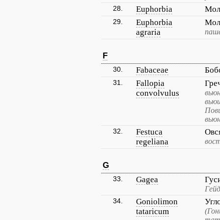
28.
Euphorbia
Мол
29.
Euphorbia
Мол
agraria
паш
F
30.
Fabaceae
Боб
31.
Fallopia
Гре
convolvulus
вьюн
вьющ
Пови
вьюн
32.
Festuca
Овс
regeliana
вос
G
33.
Gagea
Гус
Гейд
34.
Goniolimon
Угл
tataricum
(Го
тат