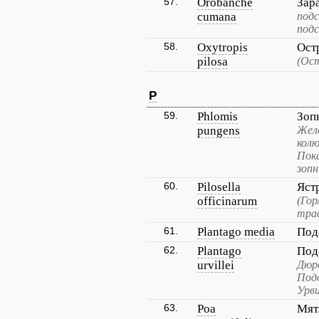
57.
Orobanche
Зар
cumana
подс
подс
58.
Oxytropis
Ост
pilosa
(Ост
P
59.
Phlomis
Зоп
pungens
Желе
колю
Пок
зопн
60.
Pilosella
Яст
officinarum
(Гор
трав
61.
Plantago media
Под
62.
Plantago
Под
urvillei
Дюр
Под
Урви
63.
Poa
Мят