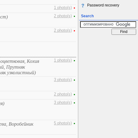
Password recovery
1 photo(s)
•
2 photo(s)
•
Search
ест)
2 photo(s)
•
1 photo(s)
•
тоцветковая, Кохия
ый, Прутняк
як узколистный)
3 photo(s)
•
2 photo(s)
•
3 photo(s)
•
я)
5 photo(s)
•
ева, Воробейник