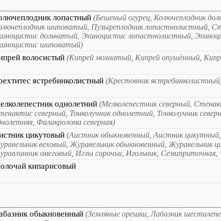
олючеплодник лопастный
(Бешеный огурец, Колючеплодник дол
олючеплодник шиповатый, Пузыреплодник лопастнолистный, С
хиноцистис дольчатый, Эхиноцистис лопастнолистный, Эхиноц
хиноцистис шиповатый)
ипрей волосистый
(Кипрей мохнатый, Кипрей опушённый, Кип
рехтитес ястребинколистный
(Крестовник ястребинколистный
елколепестник однолетний
(Мелколепестник северный, Стенак
тенактис северный, Тонколучник однолетний, Тонколучник север
днолетняя, Фалакролома северная)
истник цикутовый
(Аистник обыкновенный, Аистник цикутный, 
уравельник веховый, Журавельник обыкновенный, Журавельник ц
уравлинник омеговый, Иглы сорочьи, Игольник, Семиприточная, 
олочай кипарисовый
абазник обыкновенный
(Земляные орешки, Лабазник шестилепе