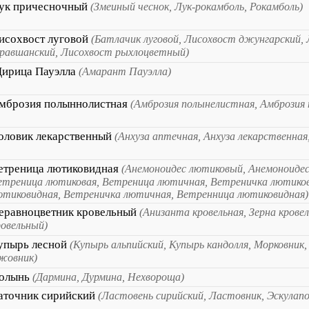
ук причесночный
(Змеиный чеснок, Лук-рокамболь, Рокамболь)
исохвост луговой
(Батлачик луговой, Лисохвост джунгарский,
еравшанский, Лисохвост рыхлоцветный)
ирица Пауэлла
(Амарант Пауэлла)
мброзия полыннолистная
(Амброзия полынелистная, Амброзия
оловик лекарственный
(Анхуза аптечная, Анхуза лекарственная
етреница лютиковидная
(Анемоноидес лютиковый, Анемоноиде
етреница лютиковая, Ветреница лютичная, Ветреничка лютиков
ютиковидная, Ветреничка лютичная, Ветренница лютиковидная)
еравноцветник кровельный
(Анизанта кровельная, Зерна крове
ровельный)
упырь лесной
(Купырь альпийский, Купырь кандолля, Морковник,
жовник)
олынь
(Дармина, Дурмина, Нехвороща)
аточник сирийский
(Ластовень сирийский, Ластовник, Эскулап