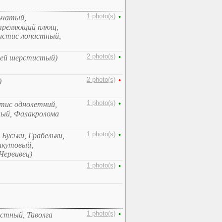
1 photo(s)
•
ьчатый,
треляющий плющ,
истис лопастный,
2 photo(s)
•
рей шерстистый)
2 photo(s)
•
)
1 photo(s)
•
тис однолетний,
ный, Фалакролома
1 photo(s)
•
Буськи, Грабельки,
икутовый,
Червивец)
1 photo(s)
•
1 photo(s)
•
стный, Таволга