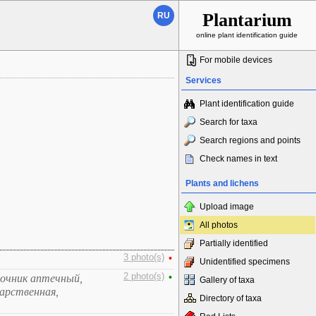
Plantarium
RU
online plant identification guide
For mobile devices
Services
Plant identification guide
Search for taxa
Search regions and points
Check names in text
Plants and lichens
Upload image
All photos
Partially identified
3 photo(s)
•
Unidentified specimens
2 photo(s)
•
ночник аптечный,
Gallery of taxa
арственная,
Directory of taxa