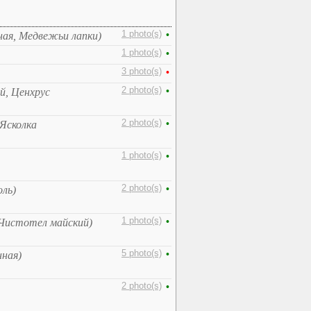
1 photo(s)
•
ная, Медвежьи лапки)
1 photo(s)
•
3 photo(s)
•
2 photo(s)
•
й, Ценхрус
2 photo(s)
•
 Ясколка
1 photo(s)
•
2 photo(s)
•
ль)
1 photo(s)
•
Чистотел майский)
5 photo(s)
•
нная)
2 photo(s)
•