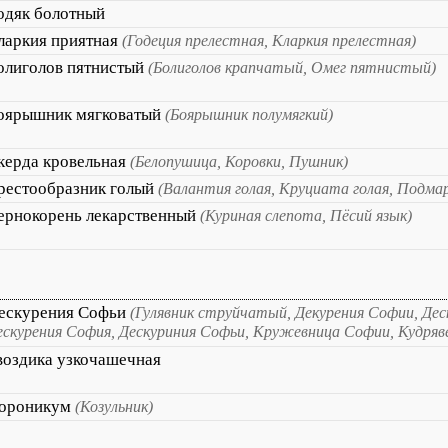
одяк болотный
ларкия приятная
(Годеция прелестная, Кларкия прелестная)
олиголов пятнистый
(Болиголов крапчатый, Омег пятнистый)
оярышник мягковатый
(Боярышник полумягкий)
керда кровельная
(Белопушица, Коровки, Пушник)
рестообразник голый
(Валантия голая, Круциата голая, Подмар
ернокорень лекарственный
(Куриная слепота, Пёсий язык)
ескурения Софьи
(Гулявник струйчатый, Декурения Софии, Дес
ескурения София, Дескуриния Софьи, Кружевница Софии, Кудряв
воздика узкочашечная
ороникум
(Козульник)