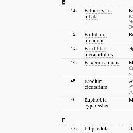
E
41.
Echinocystis
К
lobata
К
Э
Э
42.
Epilobium
К
hirsutum
43.
Erechtites
Э
hieraciifolius
44.
Erigeron annuus
М
С
о
45.
Erodium
А
cicutarium
Ж
Ж
46.
Euphorbia
М
cyparissias
F
47.
Filipendula
Л