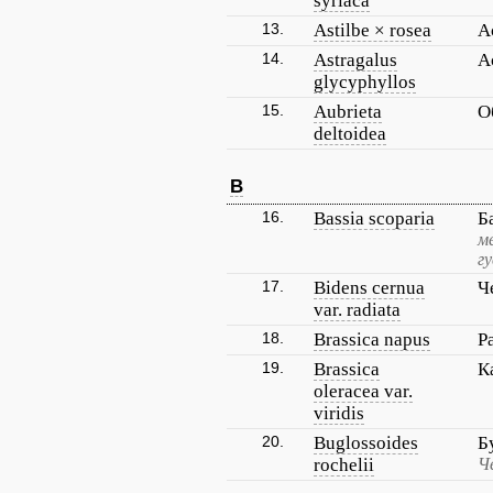
syriaca
13.
Astilbe × rosea
А
14.
Astragalus
А
glycyphyllos
15.
Aubrieta
О
deltoidea
B
16.
Bassia scoparia
Б
м
г
17.
Bidens cernua
Ч
var. radiata
18.
Brassica napus
Р
19.
Brassica
К
oleracea var.
viridis
20.
Buglossoides
Б
rochelii
Ч