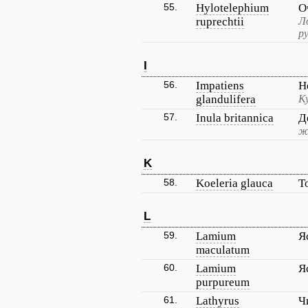
55.
Hylotelephium
О
ruprechtii
Л
р
I
56.
Impatiens
Н
glandulifera
К
57.
Inula britannica
Д
ж
K
58.
Koeleria glauca
Т
L
59.
Lamium
Я
maculatum
60.
Lamium
Я
purpureum
61.
Lathyrus
Ч