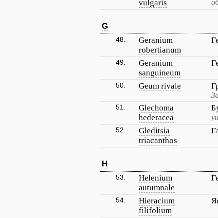
vulgaris
о
G
48.
Geranium
Г
robertianum
49.
Geranium
Г
sanguineum
50.
Geum rivale
Г
З
51.
Glechoma
Б
hederacea
у
52.
Gleditsia
Г
triacanthos
H
53.
Helenium
Г
autumnale
54.
Hieracium
Я
filifolium