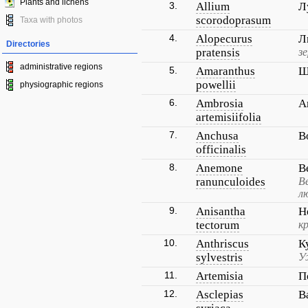
Plants and lichens
3.
Allium
Л
scorodoprasum
Taxa with photos
4.
Alopecurus
Л
Directories
pratensis
з
administrative regions
5.
Amaranthus
Щ
powellii
physiographic regions
6.
Ambrosia
А
artemisiifolia
7.
Anchusa
В
officinalis
8.
Anemone
В
ranunculoides
В
л
9.
Anisantha
Н
tectorum
к
10.
Anthriscus
К
sylvestris
У
11.
Artemisia
П
12.
Asclepias
В