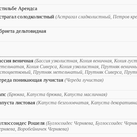
стильбе Арендса
страгал солодколистный
(Астрагал сладколистный, Петров кр
бриета дельтовидная
ассия веничная
(Бассия узколистная, Кохия веничная, Кохия гус
етельчатая, Кохия Сиверса, Кохия узколистная, Прутняк веничн
устоцветковый, Прутняк метельчатый, Прутняк Сиверса, Прутн
ереда поникающая лучистая
(Череда лучистая)
апс
(Брюква, Капуста брюква, Капуста масличная)
апуста листовая
(Капуста безголовчатая, Капуста декоративна
углоссоидес Рошеля
(Буглосоидес Черняева, Буглоссоидес Черня
ерняева, Воробейничек Черняева)