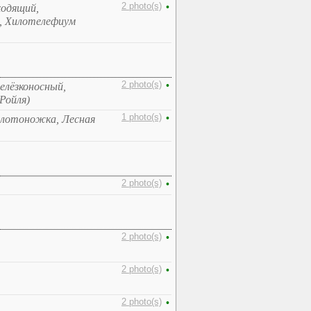
2 photo(s)
•
ходящий,
, Хилотелефиум
2 photo(s)
•
елёзконосный,
Ройля)
1 photo(s)
•
Золотоножка, Лесная
2 photo(s)
•
2 photo(s)
•
2 photo(s)
•
2 photo(s)
•