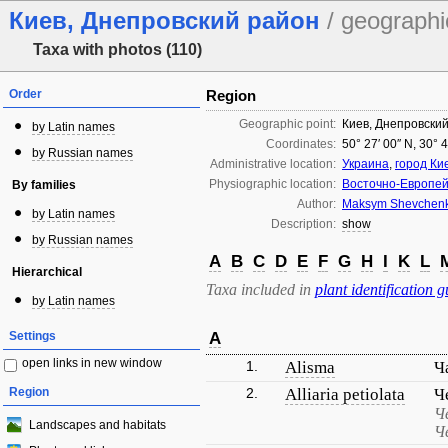
Киев, Днепровский район
/ geographi
Taxa with photos (110)
Order
Region
Geographic point:
Киев, Днепровски
by Latin names
Coordinates:
50° 27′ 00″ N, 30° 
by Russian names
Administrative location:
Украина
,
город Ки
Physiographic location:
Восточно-Европей
By families
Author:
Maksym Shevchen
by Latin names
Description:
show
by Russian names
A
B
C
D
E
F
G
H
I
K
L
Hierarchical
Taxa included in
plant identification g
by Latin names
Settings
A
open links in new window
1.
Alisma
Ч
Region
2.
Alliaria petiolata
Ч
Ч
Landscapes and habitats
Ч