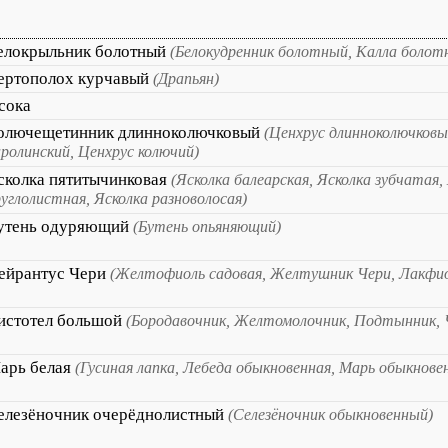
елокрыльник болотный
(Белокудренник болотный, Калла болот
ертополох курчавый
(Драпьян)
сока
олючещетинник длинноколючковый
(Ценхрус длинноколючковы
аролинский, Ценхрус колючий)
сколка пятитычинковая
(Ясколка балеарская, Ясколка зубчатая,
руглолистная, Ясколка разноволосая)
утень одуряющий
(Бутень опьяняющий)
ейрантус Чери
(Желтофиоль садовая, Желтушник Чери, Лакфио
истотел большой
(Бородавочник, Желтомолочник, Подтынник, 
арь белая
(Гусиная лапка, Лебеда обыкновенная, Марь обыкнове
елезёночник очерёднолистный
(Селезёночник обыкновенный)