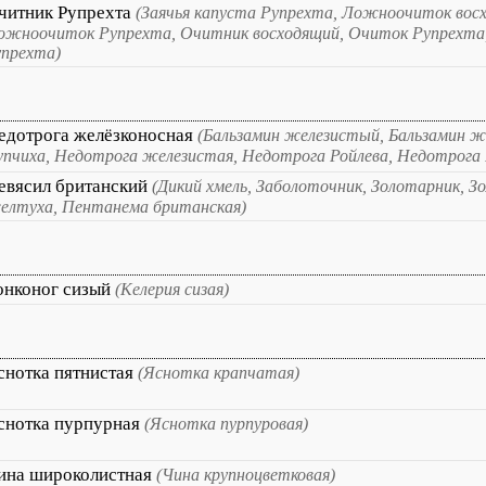
читник Рупрехта
(Заячья капуста Рупрехта, Ложноочиток вос
ожноочиток Рупрехта, Очитник восходящий, Очиток Рупрехта
упрехта)
едотрога желёзконосная
(Бальзамин железистый, Бальзамин ж
упчиха, Недотрога железистая, Недотрога Ройлева, Недотрога 
евясил британский
(Дикий хмель, Заболоточник, Золотарник, 
елтуха, Пентанема британская)
онконог сизый
(Келерия сизая)
снотка пятнистая
(Яснотка крапчатая)
снотка пурпурная
(Яснотка пурпуровая)
ина широколистная
(Чина крупноцветковая)