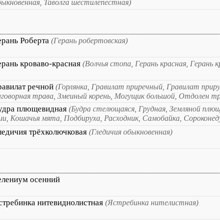
быкновенная, Таволга шестилепестная)
ерань Роберта
(Герань робертовская)
ерань кроваво-красная
(Волчья стопа, Герань красная, Герань к
равилат речной
(Горлянка, Гравилат приречный, Гравилат прир
аговорная трава, Змеиный корень, Могущик большой, Отдолен тр
удра плющевидная
(Будра стелющаяся, Грудная, Земляной плю
ши, Кошачья мята, Подбируха, Расходник, Самобайка, Сороконе
ледичия трёхколючковая
(Гледичия обыкновенная)
елениум осенний
стребинка нитевиднолистная
(Ястребинка нителистная)