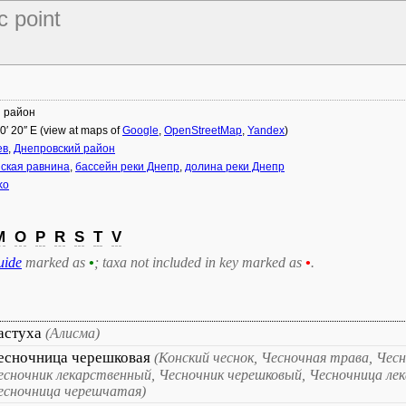
c point
й район
40′ 20″ E (view at maps of
Google
,
OpenStreetMap
,
Yandex
)
ев
,
Днепровский район
ская равнина
,
бассейн реки Днепр
,
долина реки Днепр
ko
M
O
P
R
S
T
V
uide
marked as
•
; taxa not included in key marked as
•
.
астуха
(Алисма)
есночница черешковая
(Конский чеснок, Чесночная трава, Чес
есночник лекарственный, Чесночник черешковый, Чесночница лек
есночница черешчатая)