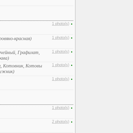
1 photo(s)
•
1 photo(s)
•
ровяно-красная)
1 photo(s)
•
учейный, Графилат,
ава)
1 photo(s)
•
щ, Котовник, Котовы
дужник)
1 photo(s)
•
1 photo(s)
•
2 photo(s)
•