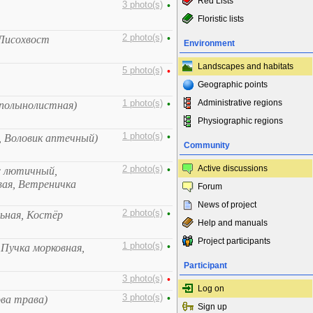
Red Lists
3 photo(s)
•
Floristic lists
2 photo(s)
•
 Лисохвост
Environment
Landscapes and habitats
5 photo(s)
•
Geographic points
Administrative regions
1 photo(s)
•
 полынолистная)
Physiographic regions
1 photo(s)
•
, Воловик аптечный)
Community
Active discussions
2 photo(s)
•
с лютичный,
ая, Ветреничка
Forum
News of project
2 photo(s)
•
льная, Костёр
Help and manuals
Project participants
1 photo(s)
•
 Пучка морковная,
Participant
3 photo(s)
•
Log on
3 photo(s)
•
ова трава)
Sign up