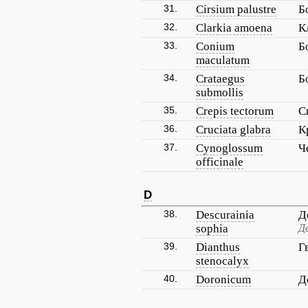
31.
Cirsium palustre
Б
32.
Clarkia amoena
К
33.
Conium
Б
maculatum
34.
Crataegus
Б
submollis
35.
Crepis tectorum
С
36.
Cruciata glabra
К
37.
Cynoglossum
Ч
officinale
D
38.
Descurainia
Д
sophia
Д
39.
Dianthus
Г
stenocalyx
40.
Doronicum
Д