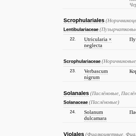
Че
Scrophulariales
(Норичникоц
(Пузырчатковы
Lentibulariaceae
22.
Utricularia ×
Пу
neglecta
(Норичниковые
Scrophulariaceae
23.
Verbascum
Ко
nigrum
Solanales
(Паслёновые, Паслё
(Паслёновые)
Solanaceae
24.
Solanum
Па
dulcamara
Violales
(Фиалкоцветные, Фиа