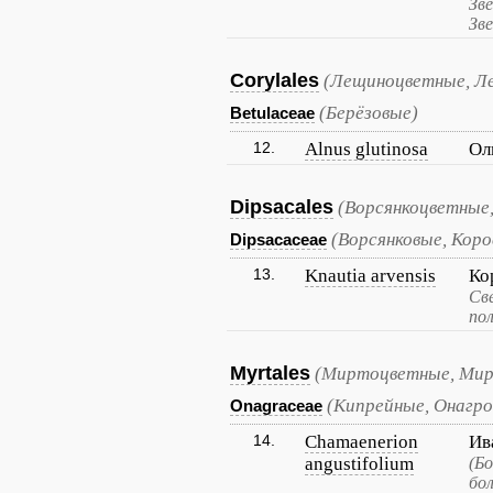
Зв
Зв
Corylales
(Лещиноцветные, Л
(Берёзовые)
Betulaceae
12.
Alnus glutinosa
Ол
Dipsacales
(Ворсянкоцветные,
(Ворсянковые, Кор
Dipsacaceae
13.
Knautia arvensis
Ко
Св
пол
Myrtales
(Миртоцветные, Ми
(Кипрейные, Онагро
Onagraceae
14.
Chamaenerion
Ив
angustifolium
(Б
бо