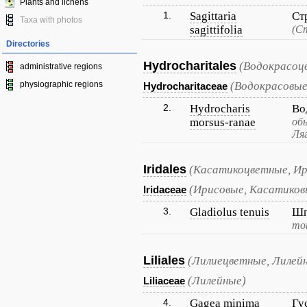
Plants and lichens
1.
Sagittaria
Ст
Taxa with photos
sagittifolia
(С
Directories
Hydrocharitales
(Водокрасоц
administrative regions
physiographic regions
(Водокрасовые
Hydrocharitaceae
2.
Hydrocharis
Во
morsus-ranae
об
Ля
Iridales
(Касатикоцветные, Ир
(Ирисовые, Касатиков
Iridaceae
3.
Gladiolus tenuis
Шп
то
Liliales
(Лилиецветные, Лилей
(Лилейные)
Liliaceae
4.
Gagea minima
Гу