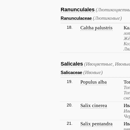
Ranunculales
(Лютикоцветны
(Лютиковые)
Ranunculaceae
18.
Caltha palustris
Ка
лоп
Жё
Ко
Ля
Salicales
(Ивоцветные, Ивовы
(Ивовые)
Salicaceae
19.
Populus alba
То
Топ
То
сн
20.
Salix cinerea
Ив
Ива
Че
21.
Salix pentandra
Ив
пя