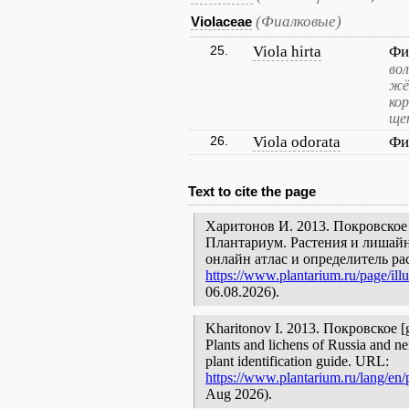
(Фиалковые)
Violaceae
25.
Viola hirta
Фи
во
жё
ко
ще
26.
Viola odorata
Фи
Text to cite the page
Харитонов И. 2013. Покровское [
Плантариум. Растения и лишайн
онлайн атлас и определитель р
https://www.plantarium.ru/page/illu
06.08.2026).
Kharitonov I. 2013. Покровское [ge
Plants and lichens of Russia and ne
plant identification guide. URL:
https://www.plantarium.ru/lang/en/p
Aug 2026).