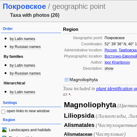
Покровское
/ geographic point
Taxa with photos (26)
Order
Region
Geographic point:
Покровское
by Latin names
Coordinates:
52° 39′ 36″ N, 40° 
by Russian names
Administrative location:
Россия
,
Тамбовска
Physiographic location:
Восточно-Европей
By families
Author:
Igor Kharitonov
by Latin names
Description:
show
by Russian names
Magnoliophyta
Hierarchical
Taxa included in
plant identification g
by Latin names
as
•
.
Settings
Magnoliophyta
(Цветко
open links in new window
Liliopsida
(Лилиопсиды, Лил
Region
Alismatales
(Частухоцветные
Landscapes and habitats
(Частуховые)
Alismataceae