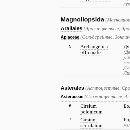
лу
Magnoliopsida
(Магнолиоп
Araliales
(Аралиецветные, Ара
(Сельдерейные, Зонти
Apiaceae
5.
Archangelica
Дя
officinalis
(Д
Ди
ле
Дяг
Ли
Asterales
(Астроцветные, Ср
(Сложноцветные, А
Asteraceae
6.
Cirsium
Бо
polonicum
7.
Cirsium
Бо
serrulatum
ме