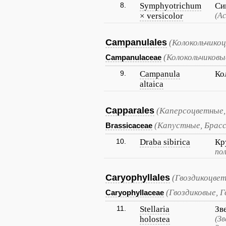
8.
Symphyotrichum
Си
× versicolor
(А
Campanulales
(Колокольчико
(Колокольчиковы
Campanulaceae
9.
Campanula
Ко
altaica
Capparales
(Каперсоцветные,
(Капустные, Брас
Brassicaceae
10.
Draba sibirica
Кр
пол
Caryophyllales
(Гвоздикоцве
(Гвоздиковые, 
Caryophyllaceae
11.
Stellaria
Зв
holostea
(З