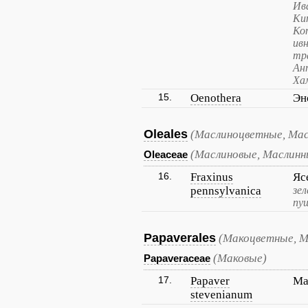
Ив
Ки
Ко
ив
тр
Ан
Ха
15.
Oenothera
Эн
Oleales
(Маслиноцветные, Мас
(Маслиновые, Маслинн
Oleaceae
16.
Fraxinus
Яс
pennsylvanica
зе
пу
Papaverales
(Макоцветные, М
(Маковые)
Papaveraceae
17.
Papaver
Ма
stevenianum