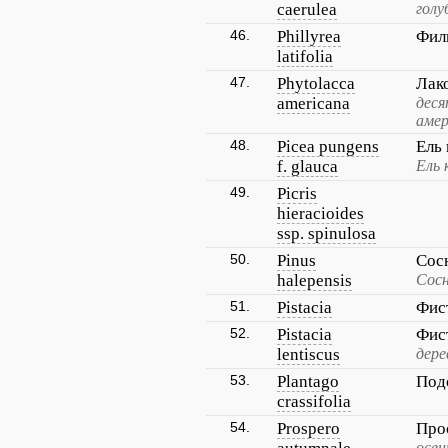
caerulea
голу
46.
Phillyrea
Фил
latifolia
47.
Phytolacca
Лак
americana
дес
амер
48.
Picea pungens
Ель
f. glauca
Ель 
49.
Picris
hieracioides
ssp. spinulosa
50.
Pinus
Сос
halepensis
Сосн
51.
Pistacia
Фис
52.
Pistacia
Фис
lentiscus
дере
53.
Plantago
Под
crassifolia
54.
Prospero
Про
осен