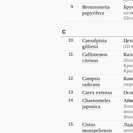
9.
Broussonetia
Бру
papyrifera
шелк
Шел
C
10.
Caesalpinia
Цез
gilliesii
(Цез
11.
Callistemon
Кал
citrinus
(Ка
Кра
Кра
12.
Campsis
Кам
radicans
укор
13.
Carex extensa
Осо
14.
Chaenomeles
Айв
japonica
Хено
япон
Япон
15.
Cistus
Лад
monspeliensis
монп