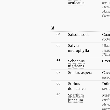
aculeatus
воло
Игли
Игл
Остр
S
64.
Salsola soda
Сол
содн
65.
Salvia
Шал
microphylla
мелк
Шал
66.
Schoenus
Схе
nigricans
67.
Smilax aspera
Сас
шер
68.
Sorbus
Ряб
domestica
круп
69.
Spartium
Мет
junceum
сред
Испа
прут