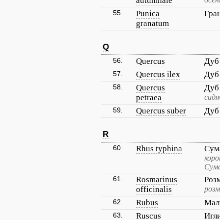
autumnale
55.
Punica
Гра
granatum
Q
56.
Quercus
Дуб
57.
Quercus ilex
Дуб
58.
Quercus
Дуб
petraea
сидя
59.
Quercus suber
Дуб
R
60.
Rhus typhina
Сум
коро
Сума
61.
Rosmarinus
Роз
officinalis
розм
62.
Rubus
Мал
63.
Ruscus
Игл