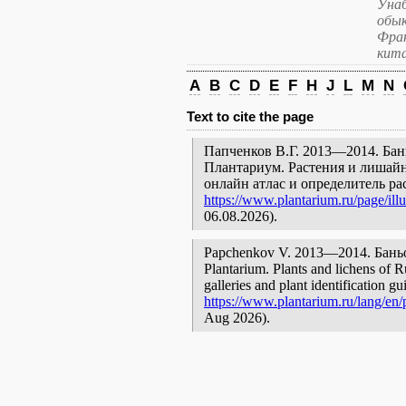
Унаб
обык
Фран
кита
A
B
C
D
E
F
H
J
L
M
N
Text to cite the page
Папченков В.Г. 2013—2014. Бань
Плантариум. Растения и лишайн
онлайн атлас и определитель р
https://www.plantarium.ru/page/illu
06.08.2026).
Papchenkov V. 2013—2014. Баньоле
Plantarium. Plants and lichens of R
galleries and plant identification g
https://www.plantarium.ru/lang/en/p
Aug 2026).