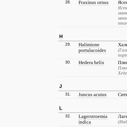
28.
Fraxinus ornus
Ясе
Ясен
манк
манн
птич
H
29.
Halimione
Хал
portulacoides
(Гал
порт
30.
Hedera helix
Плю
Плющ
Хеде
J
31.
Juncus acutus
Сит
L
32.
Lagerstroemia
Лаг
indica
(Инд