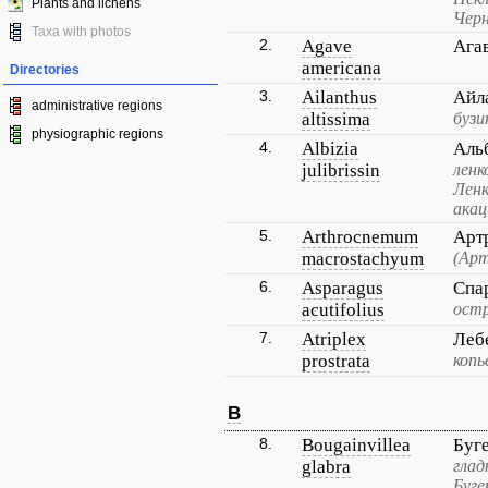
Plants and lichens
Черн
Taxa with photos
2.
Agave
Ага
americana
Directories
3.
Ailanthus
Айл
administrative regions
altissima
бузи
physiographic regions
4.
Albizia
Аль
julibrissin
ленк
Ленк
акац
5.
Arthrocnemum
Арт
macrostachyum
(Арт
6.
Asparagus
Спа
acutifolius
ост
7.
Atriplex
Леб
prostrata
копь
B
8.
Bougainvillea
Буг
glabra
глад
Буге