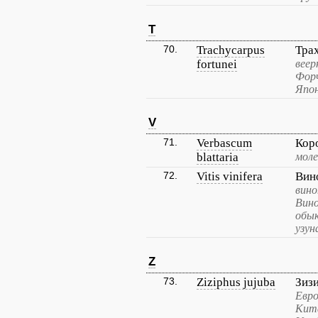
T
70.
Trachycarpus
Тра
fortunei
веер
Форч
Япон
V
71.
Verbascum
Кор
blattaria
моле
72.
Vitis vinifera
Вин
вино
Вино
обык
узун
Z
73.
Ziziphus jujuba
Зиз
Евро
Кита