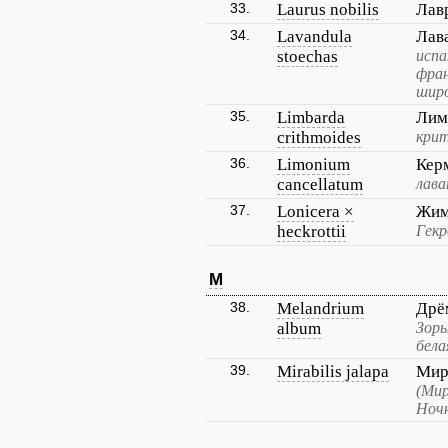
33.
Laurus nobilis
Лав
34.
Lavandula
Лав
stoechas
испа
фран
широ
35.
Limbarda
Лим
crithmoides
кри
36.
Limonium
Кер
cancellatum
лава
37.
Lonicera ×
Жим
heckrottii
Гек
M
38.
Melandrium
Дрё
album
Зорь
бела
39.
Mirabilis jalapa
Мир
(Мир
Ночн