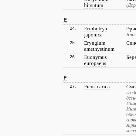
hirsutum
(До
E
24.
Eriobotrya
Эри
japonica
Япон
25.
Eryngium
Син
amethystinum
26.
Euonymus
Бер
europaeus
F
27.
Ficus carica
Смо
ягод
десн
Инжи
Инж
обык
гирк
гирк
колх