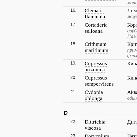
монп
16.
Clematis
Лом
flammula
жгу
17.
Cortaderia
Кор
selloana
двуд
Памп
18.
Crithmum
Кри
maritimum
прим
фенх
19.
Cupressus
Кип
arizonica
20.
Cupressus
Кип
sempervirens
21.
Cydonia
Айв
oblonga
обык
D
22.
Dittrichia
Дит
viscosa
23.
Dorycnium
Пят