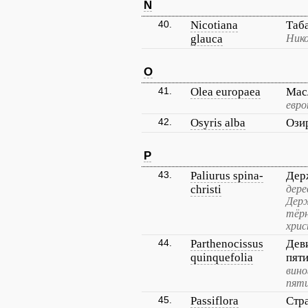
N
40.
Nicotiana
Таб
glauca
Нико
O
41.
Olea europaea
Мас
евро
42.
Osyris alba
Ози
P
43.
Paliurus spina-
Дер
christi
дере
Держ
тёрн
хрис
44.
Parthenocissus
Дев
quinquefolia
пят
вино
пят
45.
Passiflora
Стр