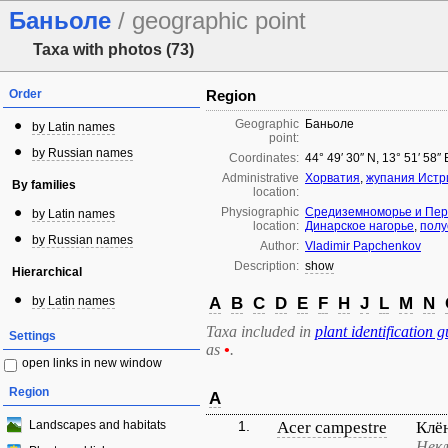
Баньоле
/ geographic point
Taxa with photos (73)
Order
Region
Geographic
Баньоле
by Latin names
point:
by Russian names
Coordinates:
44° 49′ 30″ N, 13° 51′ 58″
Administrative
Хорватия
,
жупания Истр
By families
location:
Physiographic
Средиземноморье и Пер
by Latin names
location:
Динарское нагорье
,
полу
by Russian names
Author:
Vladimir Papchenkov
Description:
show
Hierarchical
by Latin names
A
B
C
D
E
F
H
J
L
M
N
Taxa included in
plant identification g
Settings
as
•
.
open links in new window
Region
A
Landscapes and habitats
1.
Acer campestre
Клё
Некл