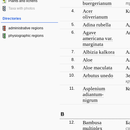
Plants and lichens
buergerianum
т
Taxa with photos
4.
Acer
К
oliverianum
Directories
5.
Adina rubella
А
administrative regions
6.
Agave
А
physiographic regions
americana var.
marginata
7.
Albizia kalkora
А
8.
Aloe
А
9.
Aloe maculata
А
10.
Arbutus unedo
З
кр
11.
Asplenium
К
adiantum-
nigrum
B
12.
Bambusa
Б
multiplex
с