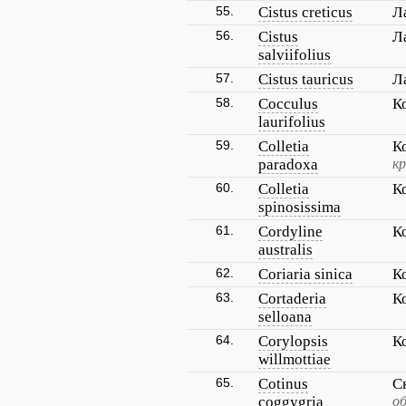
55.
Cistus creticus
Л
56.
Cistus
Л
salviifolius
57.
Cistus tauricus
Л
58.
Cocculus
К
laurifolius
59.
Colletia
К
paradoxa
к
60.
Colletia
К
spinosissima
61.
Cordyline
К
australis
62.
Coriaria sinica
К
63.
Cortaderia
К
selloana
64.
Corylopsis
К
willmottiae
65.
Cotinus
С
coggygria
об