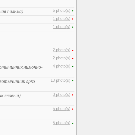
6 photo(s)
•
ная пальма)
1 photo(s)
•
1 photo(s)
•
2 photo(s)
•
2 photo(s)
•
4 photo(s)
•
отычинник лимонно-
10 photo(s)
•
вотычинник ярко-
3 photo(s)
•
к еловый)
5 photo(s)
•
5 photo(s)
•