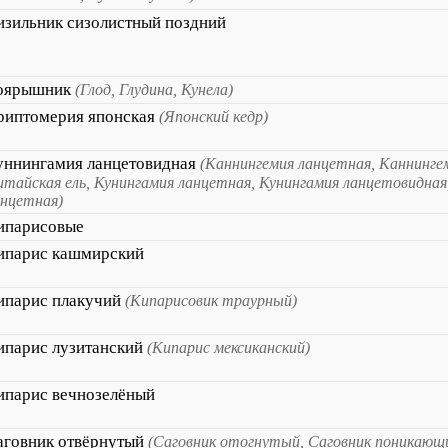
изильник сизолистный поздний
оярышник
(Глод, Глудина, Кунела)
риптомерия японская
(Японский кедр)
уннингамия ланцетовидная
(Каннингемия ланцетная, Каннинге
итайская ель, Кунингамия ланцетная, Кунингамия ланцетовидная
анцетная)
ипарисовые
ипарис кашмирский
ипарис плакучий
(Кипарисовик траурный)
ипарис лузитанский
(Кипарис мексиканский)
ипарис вечнозелёный
аговник отвёрнутый
(Саговник отогнутый, Саговник поникающ