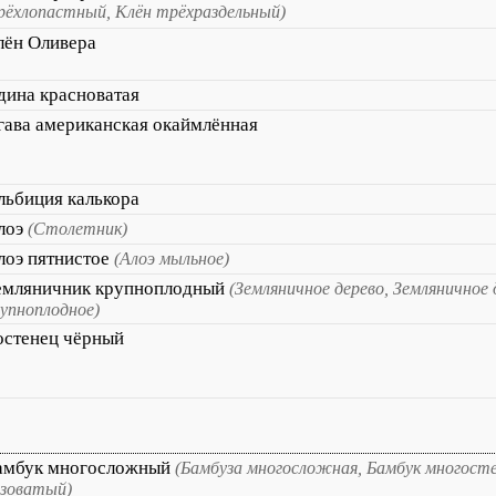
рёхлопастный, Клён трёхраздельный)
лён Оливера
дина красноватая
гава американская окаймлённая
льбиция калькора
лоэ
(Столетник)
лоэ пятнистое
(Алоэ мыльное)
емляничник крупноплодный
(Земляничное дерево, Земляничное 
упноплодное)
остенец чёрный
амбук многосложный
(Бамбуза многосложная, Бамбук многост
изоватый)