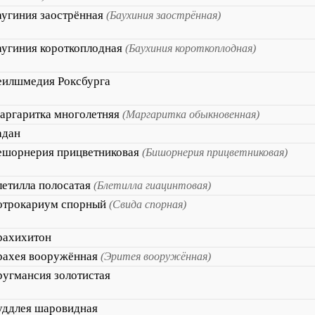
аугиния заострённая
(Баухиния заострённая)
аугиния короткоплодная
(Баухиния короткоплодная)
еилшмедия Роксбурга
аргаритка многолетняя
(Маргаритка обыкновенная)
адан
ешорнерия прицветниковая
(Бишорнерия прицветниковая)
летилла полосатая
(Блетилла гиацинтовая)
отрокариум спорный
(Свида спорная)
рахихитон
рахея вооружённая
(Эритея вооружённая)
ругмансия золотистая
уддлея шаровидная