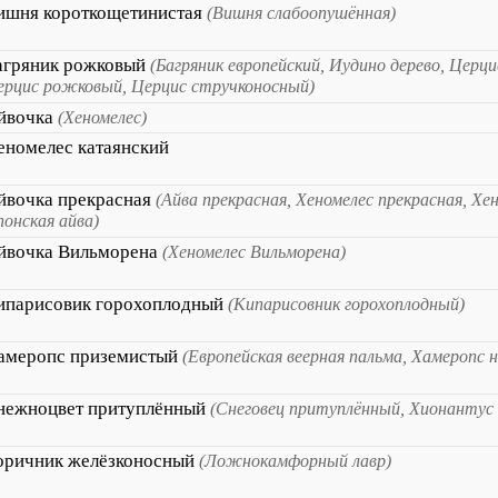
ишня короткощетинистая
(Вишня слабоопушённая)
агряник рожковый
(Багряник европейский, Иудино дерево, Церци
ерцис рожковый, Церцис стручконосный)
йвочка
(Хеномелес)
еномелес катаянский
йвочка прекрасная
(Айва прекрасная, Хеномелес прекрасная, Хе
онская айва)
йвочка Вильморена
(Хеномелес Вильморена)
ипарисовик горохоплодный
(Кипарисовник горохоплодный)
амеропс приземистый
(Европейская веерная пальма, Хамеропс н
нежноцвет притуплённый
(Снеговец притуплённый, Хионантус
оричник желёзконосный
(Ложнокамфорный лавр)