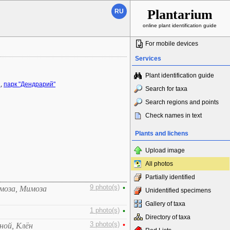
Plantarium
RU
online plant identification guide
For mobile devices
Services
Plant identification guide
н
,
парк "Дендрарий"
Search for taxa
Search regions and points
Check names in text
Plants and lichens
Upload image
All photos
Partially identified
9 photo(s)
•
имоза, Мимоза
Unidentified specimens
Gallery of taxa
1 photo(s)
•
Directory of taxa
3 photo(s)
•
ной, Клён