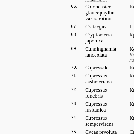
66.
Cotoneaster
К
glaucophyllus
var. serotinus
67.
Crataegus
Б
68.
Cryptomeria
К
japonica
69.
Cunninghamia
К
lanceolata
К
л
70.
Cupressales
К
71.
Cupressus
К
cashmeriana
72.
Cupressus
К
funebris
73.
Cupressus
К
lusitanica
74.
Cupressus
К
sempervirens
75.
Cycas revoluta
С