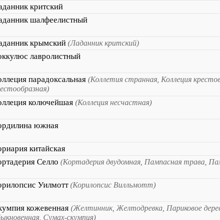
аданник критский
аданник шалфеелистный
аданник крымский
(Ладанник критский)
оккулюс лавролистный
оллеция парадоксальная
(Коллетия странная, Коллеция крестов
рестообразная)
оллеция колючейшая
(Коллеция несчастная)
ордилина южная
ориария китайская
ортадерия Селло
(Кортадерия двудомная, Пампасная трава, Па
орилопсис Уилмотт
(Корилопсис Вилльмотт)
кумпия кожевенная
(Желтинник, Желтодревка, Париковое дере
ыкновенная, Сумах-скумпия)