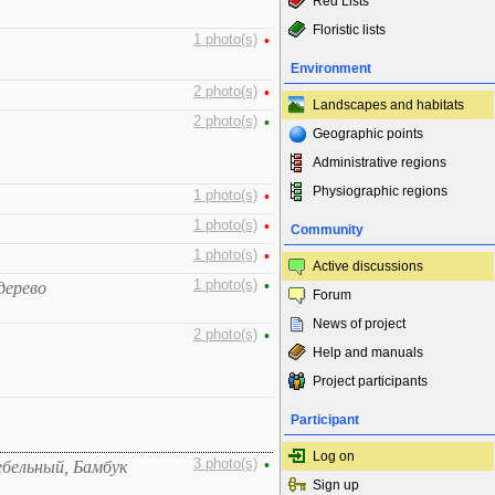
Red Lists
Floristic lists
1 photo(s)
•
Environment
2 photo(s)
•
Landscapes and habitats
2 photo(s)
•
Geographic points
Administrative regions
Physiographic regions
1 photo(s)
•
1 photo(s)
•
Community
1 photo(s)
•
Active discussions
1 photo(s)
•
дерево
Forum
News of project
2 photo(s)
•
Help and manuals
Project participants
Participant
Log on
3 photo(s)
•
ебельный, Бамбук
Sign up