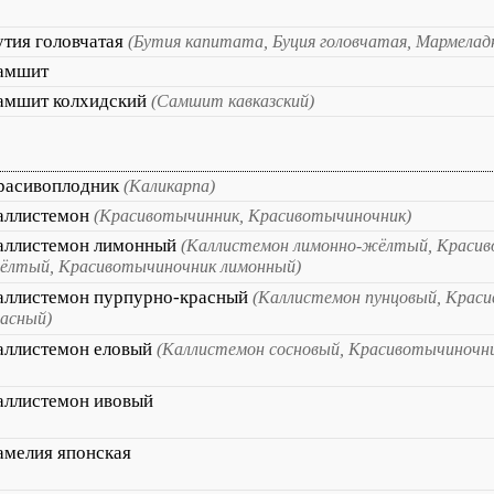
утия головчатая
(Бутия капитата, Буция головчатая, Мармелад
амшит
амшит колхидский
(Самшит кавказский)
расивоплодник
(Каликарпа)
аллистемон
(Красивотычинник, Красивотычиночник)
аллистемон лимонный
(Каллистемон лимонно-жёлтый, Красив
ёлтый, Красивотычиночник лимонный)
аллистемон пурпурно-красный
(Каллистемон пунцовый, Краси
расный)
аллистемон еловый
(Каллистемон сосновый, Красивотычиночни
аллистемон ивовый
амелия японская