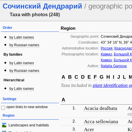
Сочинский Дендрарий
/ geographic po
Taxa with photos (248)
Order
Region
Geographic point:
Сочинский Дендр
by Latin names
Coordinates:
43° 34′ 16″ N, 39° 
by Russian names
Administrative location:
Россия
,
Краснодар
Physiographic location:
Кавказ
,
Большой К
By families
Кавказ
,
Большой К
by Latin names
Author:
Natalia Gamova
by Russian names
A
B
C
D
E
F
G
H
I
J
L
Hierarchical
Taxa included in
plant identification g
by Latin names
Settings
A
open links in new window
1.
Acacia dealbata
А
с
Region
2.
Acca sellowiana
А
Landscapes and habitats
3.
Acer
К