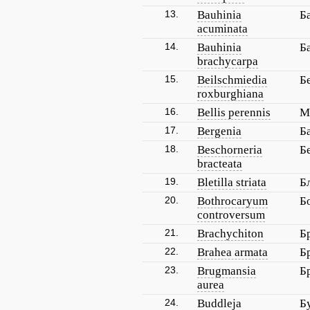
13.
Bauhinia
Б
acuminata
14.
Bauhinia
Б
brachycarpa
15.
Beilschmiedia
Б
roxburghiana
16.
Bellis perennis
М
17.
Bergenia
Б
18.
Beschorneria
Б
bracteata
19.
Bletilla striata
Б
20.
Bothrocaryum
Б
controversum
21.
Brachychiton
Б
22.
Brahea armata
Б
23.
Brugmansia
Б
aurea
24.
Buddleja
Б