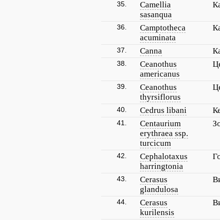
35.
Camellia
К
sasanqua
36.
Camptotheca
К
acuminata
37.
Canna
К
38.
Ceanothus
Ц
americanus
39.
Ceanothus
Ц
thyrsiflorus
40.
Cedrus libani
К
41.
Centaurium
З
erythraea ssp.
turcicum
42.
Cephalotaxus
Г
harringtonia
43.
Cerasus
В
glandulosa
44.
Cerasus
В
kurilensis