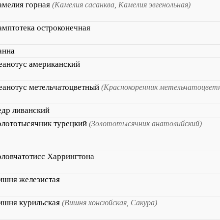
амелия горная
(Камелия сасанква, Камелия эвгенольная)
амптотека остроконечная
анна
еанотус американский
еанотус метельчатоцветный
(Краснокоренник метельчатоцвет
едр ливанский
олототысячник турецкий
(Золототысячник анатолийский)
оловчатотисс Харрингтона
ишня железистая
ишня курильская
(Вишня хонсюйская, Сакура)