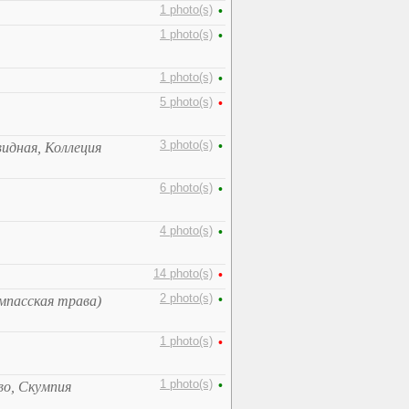
1 photo(s)
•
1 photo(s)
•
1 photo(s)
•
5 photo(s)
•
3 photo(s)
•
идная, Коллеция
6 photo(s)
•
4 photo(s)
•
14 photo(s)
•
2 photo(s)
•
мпасская трава)
1 photo(s)
•
1 photo(s)
•
во, Скумпия