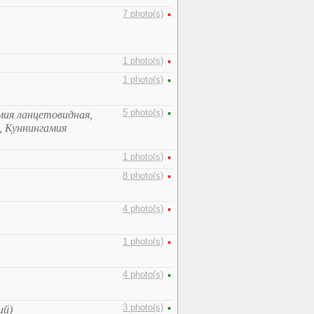
7 photo(s)
•
1 photo(s)
•
1 photo(s)
•
5 photo(s)
•
мия ланцетовидная,
, Куннингамия
1 photo(s)
•
8 photo(s)
•
4 photo(s)
•
1 photo(s)
•
4 photo(s)
•
3 photo(s)
•
ий)