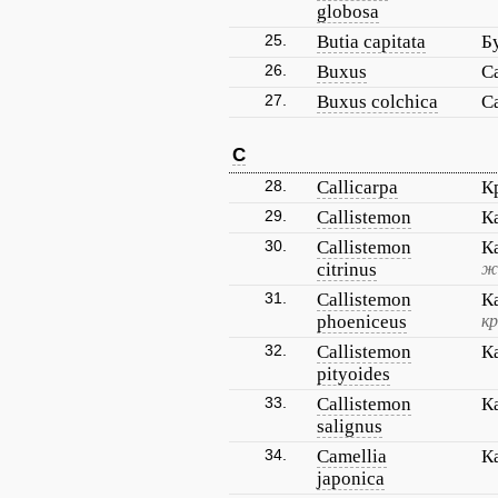
globosa
25.
Butia capitata
Б
26.
Buxus
С
27.
Buxus colchica
С
C
28.
Callicarpa
К
29.
Callistemon
К
30.
Callistemon
К
citrinus
ж
31.
Callistemon
К
phoeniceus
к
32.
Callistemon
К
pityoides
33.
Callistemon
К
salignus
34.
Camellia
К
japonica