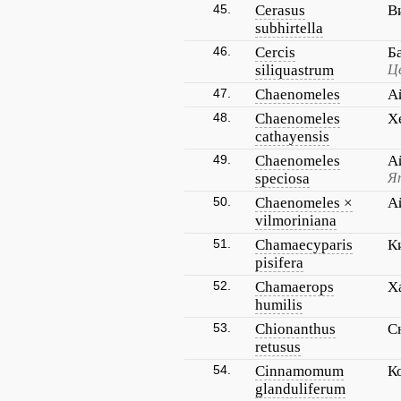
45.
Cerasus
В
subhirtella
46.
Cercis
Б
siliquastrum
Ц
47.
Chaenomeles
А
48.
Chaenomeles
Х
cathayensis
49.
Chaenomeles
А
speciosa
Яп
50.
Chaenomeles ×
А
vilmoriniana
51.
Chamaecyparis
К
pisifera
52.
Chamaerops
Х
humilis
53.
Chionanthus
С
retusus
54.
Cinnamomum
К
glanduliferum