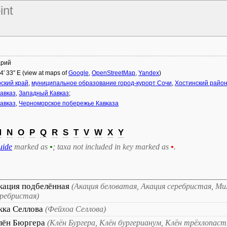
int
арий
44′ 33″ E (view at maps of
Google
,
OpenStreetMap
,
Yandex
)
ский край
,
муниципальное образование город-курорт Сочи
,
Хостинский райо
авказ
,
Западный Кавказ
;
авказ
,
Черноморское побережье Кавказа
M
N
O
P
Q
R
S
T
V
W
X
Y
uide
marked as
•
; taxa not included in key marked as
•
.
кация подбелённая
(Акация беловатая, Акация серебристая, М
еребристая)
кка Селлова
(Фейхоа Селлова)
лён Бюргера
(Клён Бургера, Клён бургерианум, Клён трёхлопаст