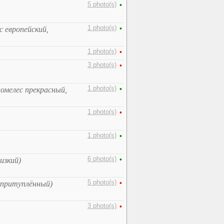
5 photo(s)
•
1 photo(s)
•
с европейский,
1 photo(s)
•
3 photo(s)
•
1 photo(s)
•
номелес прекрасный,
1 photo(s)
•
1 photo(s)
•
6 photo(s)
•
изкий)
5 photo(s)
•
 притуплённый)
3 photo(s)
•